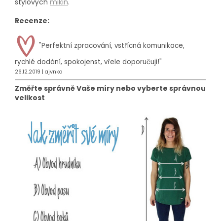
stylových
mikin
.
Recenze:
"P
erfektní zpracování, vstřícná komunikace,
rychlé dodání, spokojenst, vřele doporučuji!"
26.12.2019 | ajvnka
Změřte správně Vaše míry nebo vyberte správnou
velikost