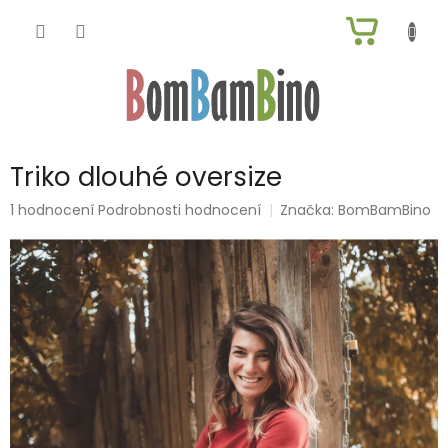
Přejít
NÁKUP
na
obsah
KOŠÍK
Triko dlouhé oversize
Průměrné
1 hodnocení
Podrobnosti hodnocení
Značka:
BomBamBino
hodnocení
produktu
je
5,0
z
5
hvězdiček.