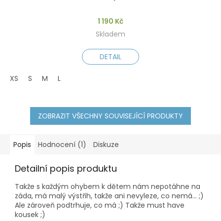
1 190 Kč
Skladem
DETAIL
XS
S
M
L
ZOBRAZIT VŠECHNY SOUVISEJÍCÍ PRODUKTY
Popis
Hodnocení (1)
Diskuze
Detailní popis produktu
Takže s každým ohybem k dětem nám nepotáhne na
záda, má malý výstřih, takže ani nevyleze, co nemá... ;)
Ale zároveň podtrhuje, co má ;) Takže must have
kousek ;)