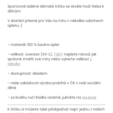
Sportovně laděné dámské tričko se skvěle hodí třeba k
džínům.
V dostání přesně pro Vás na míru v několika odstínech
úpletu ;)
- materiál: 100 % bavlna úplet
-
velikost: oversize (XS-L),
TADY
najdete návod, jak
správně změřit své míry nebo vyberte velikost
z
tabulky
- dostupnost: skladem
- naše zakázková výroba probíhá
v ČR v naší sociální
dílně
- za kvalitu ručí Radka osobně, jukněte na
recenze
K tričku si můžete také přiobjednat např. jednu z našich