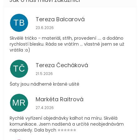
Tereza Balcarová
TB
Hodnocení obchodu je 5 z 5 hvězdiček.
23.6.2026
Skvělé tričko - materiál, střih, provedení .... a dodáno
rychlostí blesku. Ráda se vrátím ... vlastně jsem se už
vrátila :o)
Tereza Čecháková
TČ
Hodnocení obchodu je 5 z 5 hvězdiček.
21.5.2026
Šaty jsou nádherné krásně ušité
Markéta Raitrová
MR
Hodnocení obchodu je 5 z 5 hvězdiček.
27.4.2026
Rychlé vyřízení objednávky kalhot na míru. Skvělá
komunikace. Jsem nadšená a určitě neobjednávám
naposledy. Dala bych ⭐️⭐️⭐️⭐️⭐️⭐️