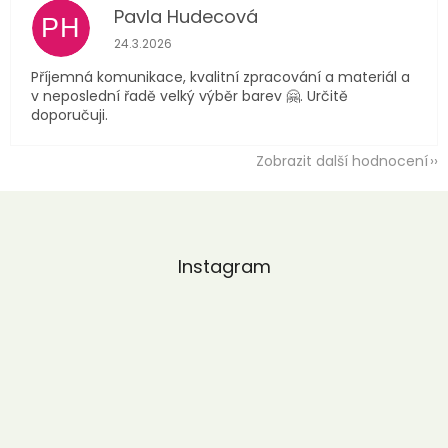
Pavla Hudecová
PH
Hodnocení obchodu je 5 z 5 hvězdiček.
24.3.2026
Příjemná komunikace, kvalitní zpracování a materiál a
v neposlední řadě velký výběr barev 🤗. Určitě
doporučuji.
Zobrazit další hodnocení
Z
á
p
a
Instagram
t
í