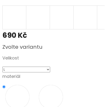
690 Kč
Měrná
Zvolte variantu
cena:
Velikost
materiál