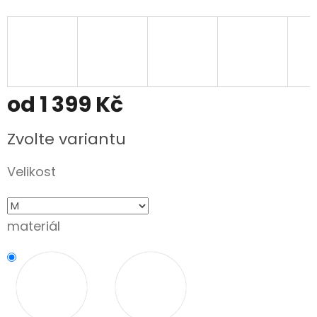
od
1 399 Kč
Měrná
Zvolte variantu
cena:
Velikost
materiál