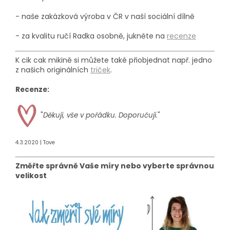
- naše zakázková výroba
v ČR v naší sociální dílně
- za kvalitu ručí Radka osobně, jukněte na
recenze
K cik cak mikině si můžete také přiobjednat např. jedno
z našich originálních
triček
.
Recenze:
"
Děkuji, vše v pořádku. Doporučuji.
"
4.3.2020 | Tove
Změřte správně Vaše míry nebo vyberte správnou
velikost