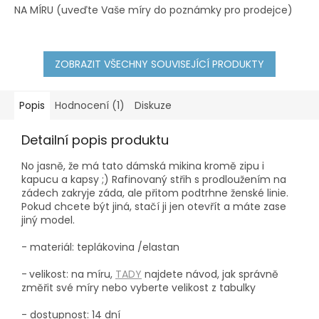
NA MÍRU (uveďte Vaše míry do poznámky pro prodejce)
XS
ZOBRAZIT VŠECHNY SOUVISEJÍCÍ PRODUKTY
Popis
Hodnocení (1)
Diskuze
Detailní popis produktu
No jasně, že má tato dámská mikina kromě zipu i
kapucu a kapsy ;) Rafinovaný střih s prodloužením na
zádech zakryje záda, ale přitom podtrhne ženské linie.
Pokud chcete být jiná, stačí ji jen otevřít a máte zase
jiný model.
- materiál: teplákovina /elastan
-
velikost: na míru,
TADY
najdete návod, jak správně
změřit své míry nebo vyberte velikost z tabulky
- dostupnost: 14 dní