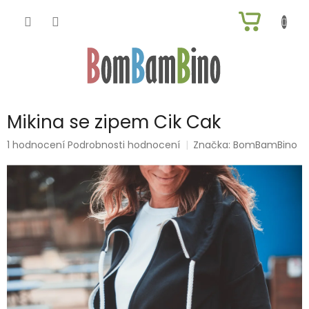
Přejít
NÁKUP
na
obsah
KOŠÍK
Mikina se zipem Cik Cak
Průměrné
1 hodnocení
Podrobnosti hodnocení
Značka:
BomBamBino
hodnocení
produktu
je
5,0
z
5
hvězdiček.