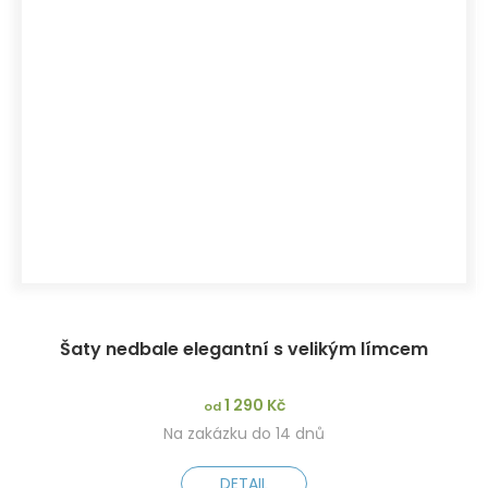
Šaty nedbale elegantní s velikým límcem
1 290 Kč
od
Na zakázku do 14 dnů
DETAIL