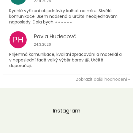
27.4.2026
Rychlé vyřízení objednávky kalhot na míru. Skvělá
komunikace. Jsem nadšená a určitě neobjednávám
naposledy. Dala bych ⭐️⭐️⭐️⭐️⭐️⭐️
Pavla Hudecová
PH
Hodnocení obchodu je 5 z 5 hvězdiček.
24.3.2026
Příjemná komunikace, kvalitní zpracování a materiál a
v neposlední řadě velký výběr barev 🤗. Určitě
doporučuji.
Zobrazit další hodnocení
Z
á
p
a
Instagram
t
í