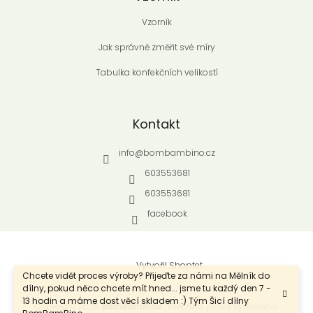
Vzorník
Jak správně změřit své míry
Tabulka konfekčních velikostí
Kontakt
info
@
bombambino.cz
603553681
603553681
facebook
Vytvořil Shoptet
Chcete vidět proces výroby? Přijeďte za námi na Mělník do
dílny, pokud něco chcete mít hned... jsme tu každý den 7 -
13 hodin a máme dost věcí skladem :) Tým Šicí dílny
Copyright 2026
BomBamBino
. Všechna práva vyhrazena.