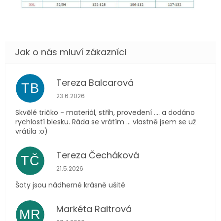
Tereza Balcarová
TB
Hodnocení obchodu je 5 z 5 hvězdiček.
23.6.2026
Skvělé tričko - materiál, střih, provedení .... a dodáno
rychlostí blesku. Ráda se vrátím ... vlastně jsem se už
vrátila :o)
Tereza Čecháková
TČ
Hodnocení obchodu je 5 z 5 hvězdiček.
21.5.2026
Šaty jsou nádherné krásně ušité
Markéta Raitrová
MR
Hodnocení obchodu je 5 z 5 hvězdiček.