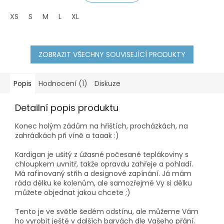
XS
S
M
L
XL
ZOBRAZIT VŠECHNY SOUVISEJÍCÍ PRODUKTY
Popis
Hodnocení (1)
Diskuze
Detailní popis produktu
Konec holým zádům na hřištích, procházkách, na
zahrádkách při víně a taaak :)
Kardigan je ušitý z úžasné počesané teplákoviny s
chloupkem uvnitř, takže opravdu zahřeje a pohladí.
Má rafinovaný střih a designové zapínání. Já mám
ráda délku ke kolenům, ale samozřejmě Vy si délku
můžete objednat jakou chcete ;)
Tento je ve světle šedém odstínu, ale můžeme Vám
ho vyrobit ještě v dalších barvách dle Vašeho přání.