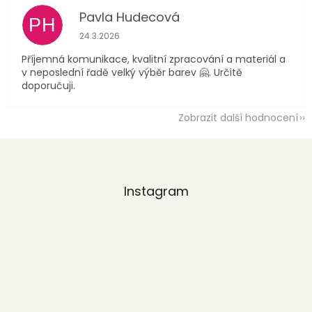
Pavla Hudecová
PH
Hodnocení obchodu je 5 z 5 hvězdiček.
24.3.2026
Příjemná komunikace, kvalitní zpracování a materiál a
v neposlední řadě velký výběr barev 🤗. Určitě
doporučuji.
Zobrazit další hodnocení
Z
á
p
a
Instagram
t
í