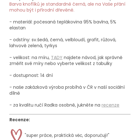
Barva knoflíků je standardně černá, ale na Vaše přání
mohou být i přírodní dřevěné.
- materiál: počesaná teplákovina 95% bavlna, 5%
elastan
- odstíny: sv.šedá, černá, velbloudí, grafit, růžová,
lahvově zelená, tyrkys
- velikost: na míru,
TADY
najdete návod, jak správně
změřit své míry nebo vyberte velikost z tabulky
- dostupnost: 14 dní
- naše zakázková výroba probíhá
v ČR v naší sociální
dílně
- za kvalitu ručí Radka osobně, jukněte na
recenze
Recenze:
"super práce, praktická věc, doporučuji!"