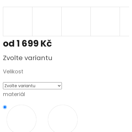
od
1 699 Kč
Měrná
Zvolte variantu
cena:
Velikost
materiál