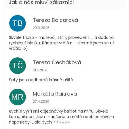
Tereza Balcarová
TB
Hodnocení obchodu je 5 z 5 hvězdiček.
23.6.2026
Skvělé tričko - materiál, střih, provedení .... a dodáno
rychlostí blesku. Ráda se vrátím ... vlastně jsem se už
vrátila :o)
Tereza Čecháková
TČ
Hodnocení obchodu je 5 z 5 hvězdiček.
21.5.2026
Šaty jsou nádherné krásně ušité
Markéta Raitrová
MR
Hodnocení obchodu je 5 z 5 hvězdiček.
27.4.2026
Rychlé vyřízení objednávky kalhot na míru. Skvělá
komunikace. Jsem nadšená a určitě neobjednávám
naposledy. Dala bych ⭐️⭐️⭐️⭐️⭐️⭐️