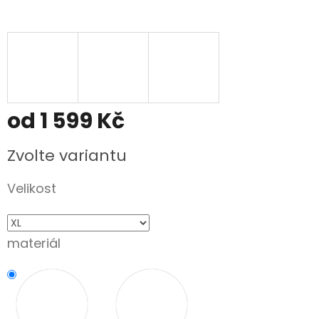
od
1 599 Kč
Měrná
Zvolte variantu
cena:
Velikost
materiál