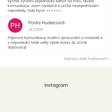
Rychlé vyřízení objednávky kalhot na míru. Skvělá
komunikace. Jsem nadšená a určitě neobjednávám
naposledy. Dala bych ⭐️⭐️⭐️⭐️⭐️⭐️
Pavla Hudecová
PH
Hodnocení obchodu je 5 z 5 hvězdiček.
24.3.2026
Příjemná komunikace, kvalitní zpracování a materiál a
v neposlední řadě velký výběr barev 🤗. Určitě
doporučuji.
Zobrazit další hodnocení
Z
á
p
a
Instagram
t
í