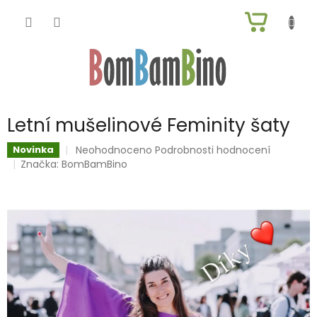
Přejít
NÁKUP
na
obsah
KOŠÍK
Letní mušelinové Feminity šaty
Průměrné
Neohodnoceno
Podrobnosti hodnocení
Novinka
hodnocení
Značka:
BomBamBino
produktu
je
0,0
z
5
hvězdiček.