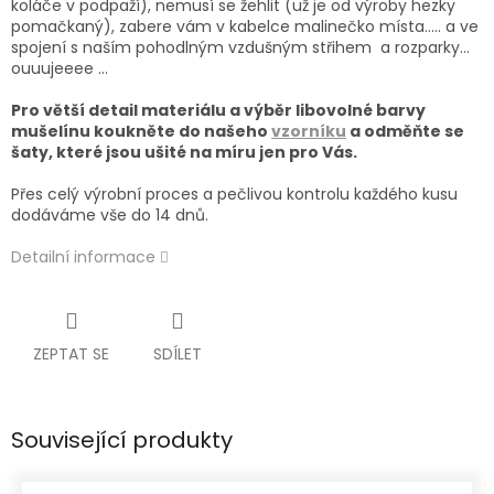
koláče v podpaží), nemusí se žehlit (už je od výroby hezky
pomačkaný), zabere vám v kabelce malinečko místa….. a ve
spojení s naším pohodlným vzdušným střihem a rozparky…
ouuujeeee …
Pro větší detail materiálu a výběr libovolné barvy
mušelínu koukněte do našeho
vzorníku
a od
měňte se
šaty, které jsou ušité na míru jen pro Vás.
Přes celý výrobní proces a pečlivou kontrolu každého kusu
dodáváme vše do 14 dnů.
Detailní informace
ZEPTAT SE
SDÍLET
Související produkty