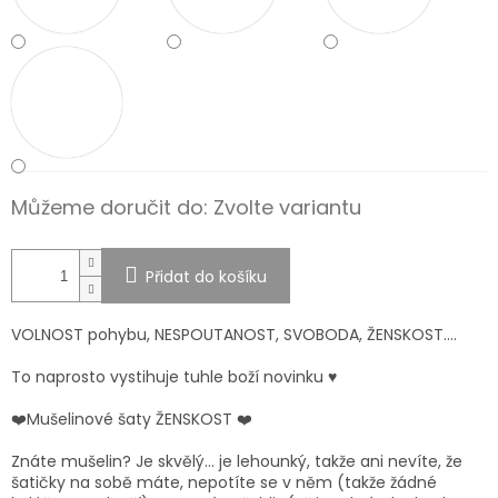
Můžeme doručit do:
Zvolte variantu
Přidat do košíku
VOLNOST pohybu, NESPOUTANOST, SVOBODA, ŽENSKOST....
To naprosto vystihuje tuhle boží novinku ♥️
❤️Mušelinové šaty ŽENSKOST ❤️
Znáte mušelin? Je skvělý… je lehounký, takže ani nevíte, že
šatičky na sobě máte, nepotíte se v něm (takže žádné