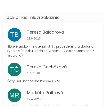
Tereza Balcarová
TB
Hodnocení obchodu je 5 z 5 hvězdiček.
23.6.2026
Skvělé tričko - materiál, střih, provedení .... a dodáno
rychlostí blesku. Ráda se vrátím ... vlastně jsem se už
vrátila :o)
Tereza Čecháková
TČ
Hodnocení obchodu je 5 z 5 hvězdiček.
21.5.2026
Šaty jsou nádherné krásně ušité
Markéta Raitrová
MR
Hodnocení obchodu je 5 z 5 hvězdiček.
27.4.2026