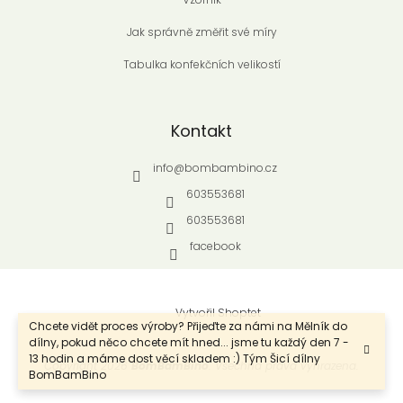
Jak správně změřit své míry
Tabulka konfekčních velikostí
Kontakt
info
@
bombambino.cz
603553681
603553681
facebook
Vytvořil Shoptet
Chcete vidět proces výroby? Přijeďte za námi na Mělník do
dílny, pokud něco chcete mít hned... jsme tu každý den 7 -
13 hodin a máme dost věcí skladem :) Tým Šicí dílny
Copyright 2026
BomBamBino
. Všechna práva vyhrazena.
BomBamBino