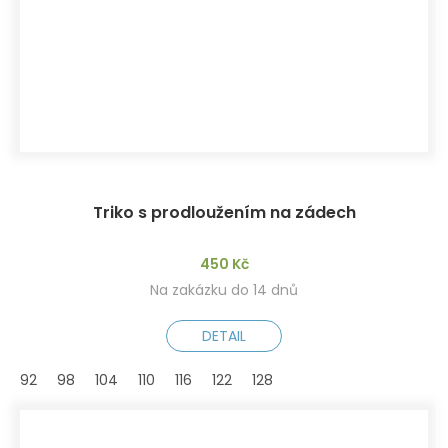
Triko s prodloužením na zádech
450 Kč
Na zakázku do 14 dnů
DETAIL
92
98
104
110
116
122
128