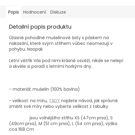
Popis
Hodnocení
Diskuze
Detailní popis produktu
Úžasně pohodlné mušelinové šaty s páskem na
nakasání, které svým střihem vůbec neomezují v
pohybu. Naopak
Letní větřík Vás pod nimi krásně osvěží, nikde se nelepí
a skvěle si poradí s letními horkými dny.
- materiál: mušelin (100% bavlna)
-
velikost: na míru,
TADY
najdete návod, jak správně
změřit své míry nebo vyberte velikost z tabulky
jsou volnějšího střihu XS (47cm prsa), S
(49cm prsa), M (51 cm prsa), L (54 cm prsa), výška
cca 168 Cm