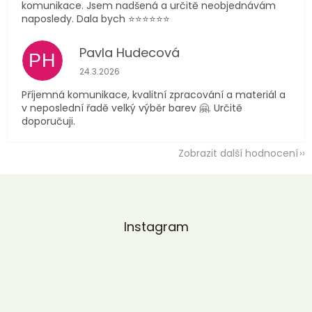
komunikace. Jsem nadšená a určitě neobjednávám
naposledy. Dala bych ⭐️⭐️⭐️⭐️⭐️⭐️
Pavla Hudecová
PH
Hodnocení obchodu je 5 z 5 hvězdiček.
24.3.2026
Příjemná komunikace, kvalitní zpracování a materiál a
v neposlední řadě velký výběr barev 🤗. Určitě
doporučuji.
Zobrazit další hodnocení
Z
á
p
a
Instagram
t
í