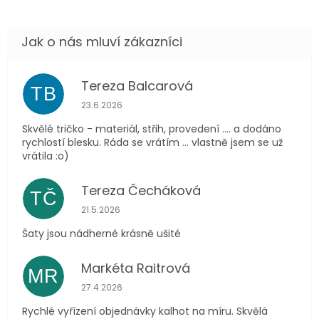
Tereza Balcarová
TB
Hodnocení obchodu je 5 z 5 hvězdiček.
23.6.2026
Skvělé tričko - materiál, střih, provedení .... a dodáno
rychlostí blesku. Ráda se vrátím ... vlastně jsem se už
vrátila :o)
Tereza Čecháková
TČ
Hodnocení obchodu je 5 z 5 hvězdiček.
21.5.2026
Šaty jsou nádherné krásně ušité
Markéta Raitrová
MR
Hodnocení obchodu je 5 z 5 hvězdiček.
27.4.2026
Rychlé vyřízení objednávky kalhot na míru. Skvělá