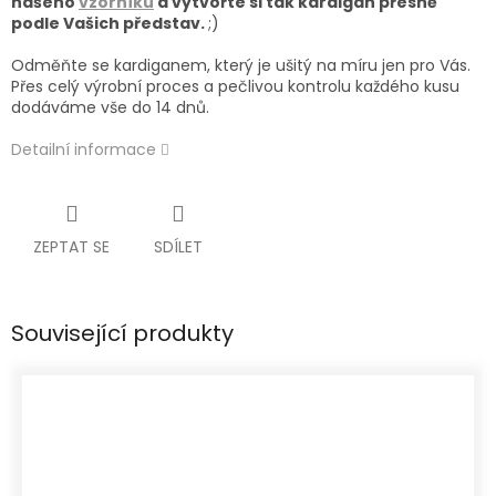
našeho
vzorníku
a
vytvořte si tak kardigan přesně
podle Vašich představ.
;)
Odměňte se kardiganem, který je ušitý na míru jen pro Vás.
Přes celý výrobní proces a pečlivou kontrolu každého kusu
dodáváme vše do 14 dnů.
Detailní informace
ZEPTAT SE
SDÍLET
Související produkty