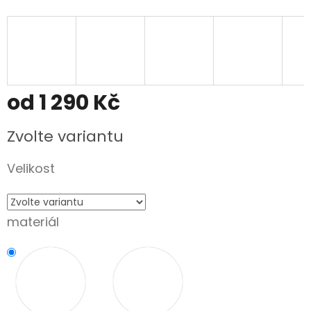
od
1 290 Kč
Měrná
Zvolte variantu
cena:
Velikost
materiál