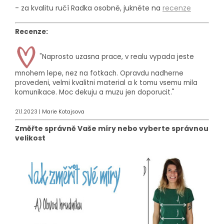
- za kvalitu ručí Radka osobně, jukněte na
recenze
Recenze:
"Naprosto uzasna prace, v realu vypada jeste
mnohem lepe, nez na fotkach. Opravdu nadherne
provedeni, velmi kvalitni material a k tomu vsemu mila
komunikace. Moc dekuju a muzu jen doporucit."
21.1.2023 |
Marie Kotajsova
Změřte správně Vaše míry nebo vyberte správnou
velikost