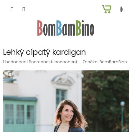
Přejít
NÁKUP
na
obsah
KOŠÍK
Lehký cípatý kardigan
Průměrné
1 hodnocení
Podrobnosti hodnocení
Značka:
BomBamBino
hodnocení
produktu
je
5,0
z
5
hvězdiček.