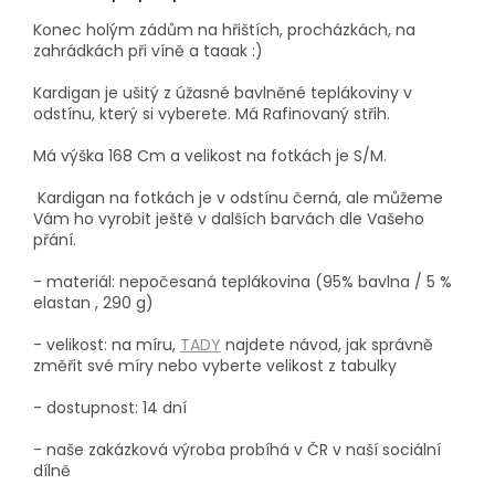
Konec holým zádům na hřištích, procházkách, na
zahrádkách při víně a taaak :)
Kardigan je ušitý z úžasné bavlněné teplákoviny v
odstínu, který si vyberete. Má Rafinovaný střih.
Má výška 168 Cm a velikost na fotkách je S/M.
Kardigan na fotkách je v odstínu černá, ale můžeme
Vám ho vyrobit ještě v dalších barvách dle Vašeho
přání.
- materiál: nepočesaná teplákovina (95% bavlna / 5 %
elastan , 290 g)
- velikost: na míru,
TADY
najdete návod, jak správně
změřit své míry nebo vyberte velikost z tabulky
- dostupnost: 14 dní
- naše zakázková výroba probíhá
v ČR v naší sociální
dílně