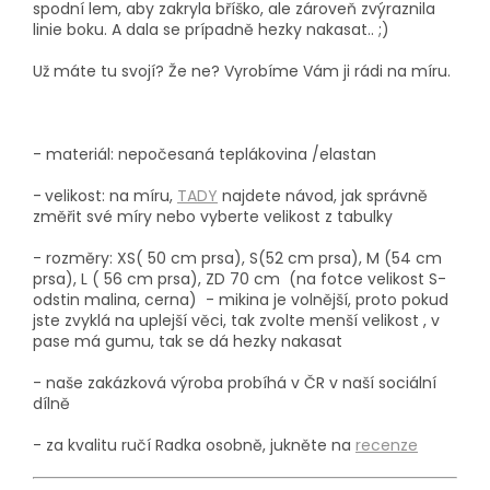
spodní lem, aby zakryla bříško, ale zároveň zvýraznila
linie boku. A dala se prípadně hezky nakasat.. ;)
Už máte tu svojí? Že ne? Vyrobíme Vám ji rádi na míru.
- materiál: nepočesaná teplákovina /elastan
-
velikost: na míru,
TADY
najdete návod, jak správně
změřit své míry nebo vyberte velikost z tabulky
- rozměry: XS( 50 cm prsa), S(52 cm prsa), M (54 cm
prsa), L ( 56 cm prsa), ZD 70 cm (na fotce velikost S-
odstin malina, cerna) - mikina je volnější, proto pokud
jste zvyklá na uplejší věci, tak zvolte menší velikost , v
pase má gumu, tak se dá hezky nakasat
- naše zakázková výroba probíhá
v ČR v naší sociální
dílně
- za kvalitu ručí Radka osobně, jukněte na
recenze