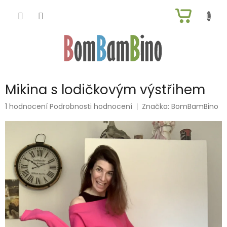
Přejít
NÁKUP
na
obsah
KOŠÍK
Mikina s lodičkovým výstřihem
Průměrné
1 hodnocení
Podrobnosti hodnocení
Značka:
BomBamBino
hodnocení
produktu
je
5,0
z
5
hvězdiček.