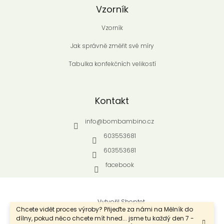
Vzorník
Vzorník
Jak správně změřit své míry
Tabulka konfekčních velikostí
Kontakt
info
@
bombambino.cz
603553681
603553681
facebook
Vytvořil Shoptet
Chcete vidět proces výroby? Přijeďte za námi na Mělník do
dílny, pokud něco chcete mít hned... jsme tu každý den 7 -