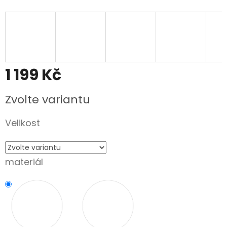
1 199 Kč
Měrná
Zvolte variantu
cena:
Velikost
materiál