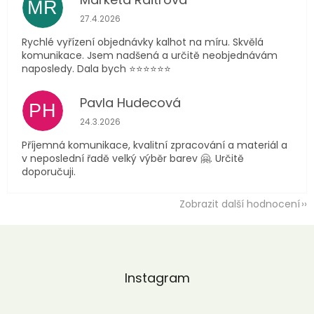
MR
Hodnocení obchodu je 5 z 5 hvězdiček.
27.4.2026
Rychlé vyřízení objednávky kalhot na míru. Skvělá
komunikace. Jsem nadšená a určitě neobjednávám
naposledy. Dala bych ⭐️⭐️⭐️⭐️⭐️⭐️
Pavla Hudecová
PH
Hodnocení obchodu je 5 z 5 hvězdiček.
24.3.2026
Příjemná komunikace, kvalitní zpracování a materiál a
v neposlední řadě velký výběr barev 🤗. Určitě
doporučuji.
Zobrazit další hodnocení
Z
á
p
a
Instagram
t
í