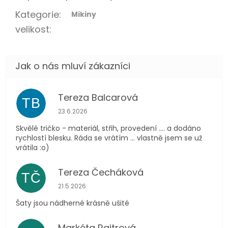
Kategorie
:
Mikiny
velikost
:
Tereza Balcarová
TB
Hodnocení obchodu je 5 z 5 hvězdiček.
23.6.2026
Skvělé tričko - materiál, střih, provedení .... a dodáno
rychlostí blesku. Ráda se vrátím ... vlastně jsem se už
vrátila :o)
Tereza Čecháková
TČ
Hodnocení obchodu je 5 z 5 hvězdiček.
21.5.2026
Šaty jsou nádherné krásně ušité
Markéta Raitrová