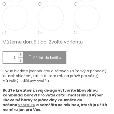
Můžeme doručit do:
Zvolte variantu
Přidat do košíku
Pokud hledáte jednoduchý a zároveň zajímavý a pohodlný
kousek oblečení, tak je tu tato mikina právě pro vás ;)
Má veliký lodičkový výstřih...
Buďte kreativní, svůj design vytvoříte libovolnou
kombinací barev! Pro větší detail materiálu a výběr
libovolné barvy teplákoviny koukněte do
našeho
vzorníku
a odměňte se mikinou, která je ušitá
na míru jen pro Vás.