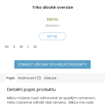
Triko dlouhé oversize
690 Kč
Skladem
DETAIL
XS
S
M
L
XL
ZOBRAZIT VŠECHNY SOUVISEJÍCÍ PRODUKTY
Popis
Hodnocení (1)
Diskuze
Detailní popis produktu
Mikču můžete nosit rafinovaně se spadlým ramenem,
nebo částečně odhalit obě ramena... Mikča má vyšší