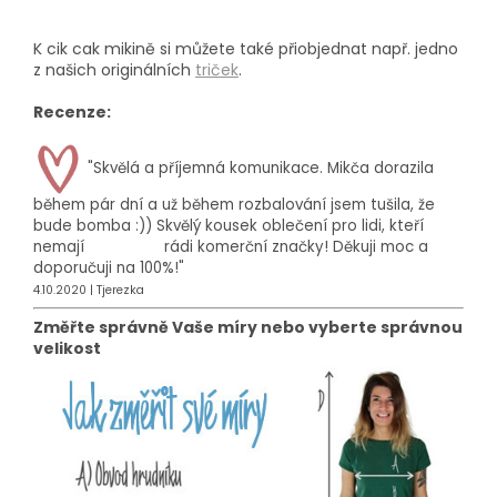
K cik cak mikině si můžete také přiobjednat např. jedno
z našich originálních
triček
.
Recenze:
"S
kvělá a příjemná komunikace. Mikča dorazila
během pár dní a už během rozbalování jsem tušila, že
bude bomba :)) Skvělý kousek oblečení pro lidi, kteří
nemají rádi komerční značky! Děkuji moc a
doporučuji na 100%!"
4.10.2020 | Tjerezka
Změřte správně Vaše míry nebo vyberte správnou
velikost