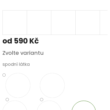
od
590 Kč
Měrná
Zvolte variantu
cena:
spodní látka