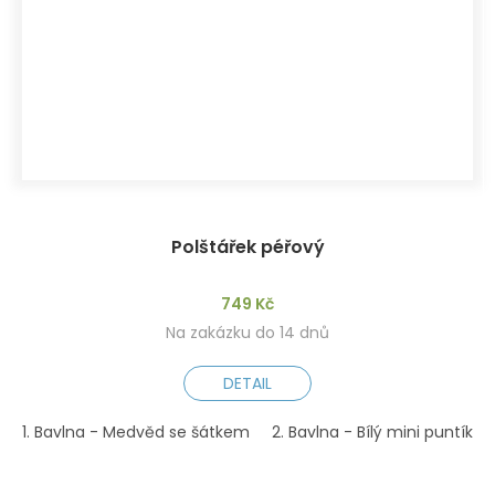
Polštářek péřový
749 Kč
Na zakázku do 14 dnů
DETAIL
1. Bavlna - Medvěd se šátkem
2. Bavlna - Bílý mini puntík n