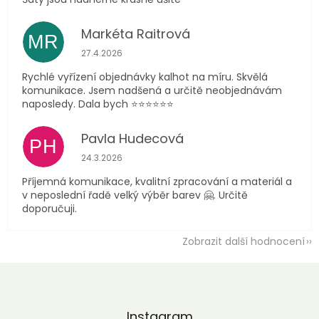
Markéta Raitrová
MR
Hodnocení obchodu je 5 z 5 hvězdiček.
27.4.2026
Rychlé vyřízení objednávky kalhot na míru. Skvělá
komunikace. Jsem nadšená a určitě neobjednávám
naposledy. Dala bych ⭐️⭐️⭐️⭐️⭐️⭐️
Pavla Hudecová
PH
Hodnocení obchodu je 5 z 5 hvězdiček.
24.3.2026
Příjemná komunikace, kvalitní zpracování a materiál a
v neposlední řadě velký výběr barev 🤗. Určitě
doporučuji.
Zobrazit další hodnocení
Z
á
p
a
Instagram