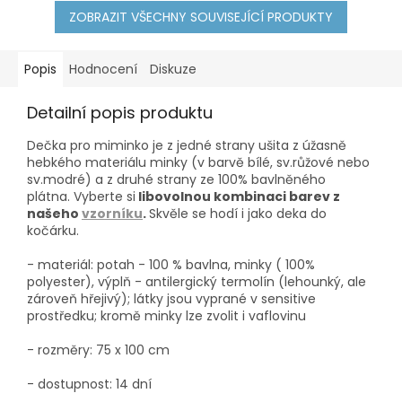
ZOBRAZIT VŠECHNY SOUVISEJÍCÍ PRODUKTY
Popis
Hodnocení
Diskuze
Detailní popis produktu
Dečka pro miminko je z jedné strany ušita z úžasně
hebkého materiálu minky (v barvě bílé, sv.růžové nebo
sv.modré) a z druhé strany ze 100% bavlněného
plátna.
Vyberte si
libovolnou kombinaci barev z
našeho
vzorníku
.
Skvěle se hodí i jako deka do
kočárku.
- materiál: potah - 100 % bavlna, minky ( 100%
polyester), výplň - antilergický termolín (lehounký, ale
zároveň hřejivý); látky jsou vyprané v sensitive
prostředku; kromě minky lze zvolit i vaflovinu
- rozměry: 75 x 100 cm
- dostupnost: 14 dní