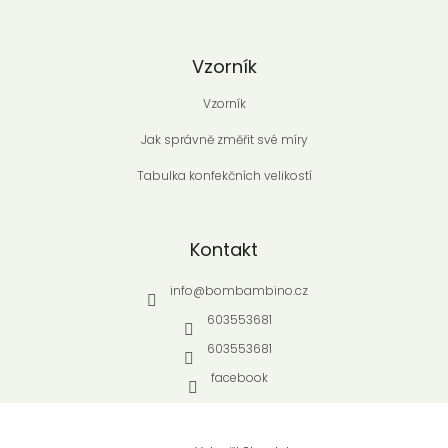
Vzorník
Vzorník
Jak správně změřit své míry
Tabulka konfekčních velikostí
Kontakt
info
@
bombambino.cz
603553681
603553681
facebook