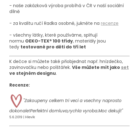
-
naše zakázková výroba probíhá v
ČR v naší sociální
dílně
- za kvalitu ručí Radka osobně, jukněte na
recenze
- všechny látky, které používáme, splňují
normu
OEKO-TEX® 100 třídy
, materiály jsou
tedy
testované pro děti do tří let
K dečce
si m
ů
ž
ete tak
é
p
ř
iobjednat např.
hnízdečko,
zavinovačku nebo polštářek.
Vše můžete mít jako
set
ve stejném designu
.
Recenze:
"Zakoupeny celkem tri veci a vsechny naprosto
dokonale!Perfektni domluva,rychla vyroba.Moc dekuji!"
5.6.2019 | Hlevík