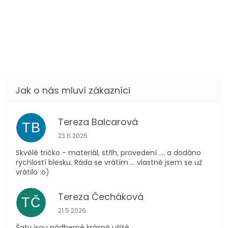
Tereza Balcarová
TB
Hodnocení obchodu je 5 z 5 hvězdiček.
23.6.2026
Skvělé tričko - materiál, střih, provedení .... a dodáno
rychlostí blesku. Ráda se vrátím ... vlastně jsem se už
vrátila :o)
Tereza Čecháková
TČ
Hodnocení obchodu je 5 z 5 hvězdiček.
21.5.2026
Šaty jsou nádherné krásně ušité