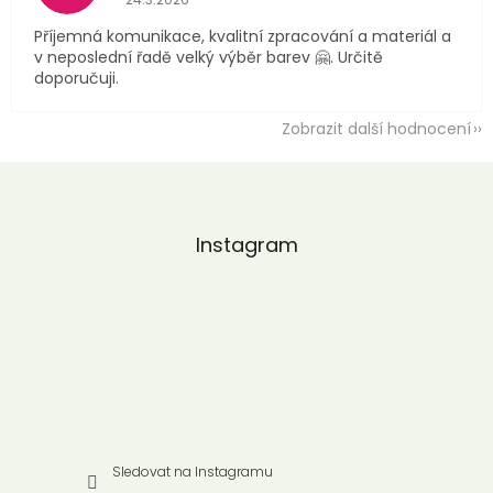
Příjemná komunikace, kvalitní zpracování a materiál a
v neposlední řadě velký výběr barev 🤗. Určitě
doporučuji.
Zobrazit další hodnocení
Z
á
p
a
Instagram
t
í
Sledovat na Instagramu