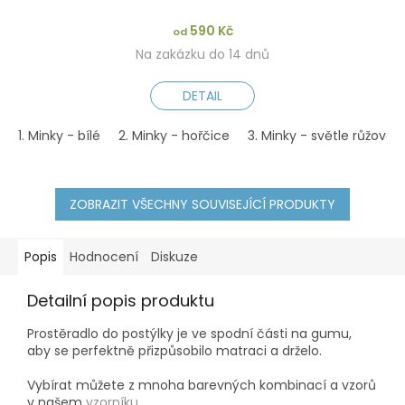
590 Kč
od
Na zakázku do 14 dnů
DETAIL
1. Minky - bílé
2. Minky - hořčice
3. Minky - světle růžové
ZOBRAZIT VŠECHNY SOUVISEJÍCÍ PRODUKTY
Popis
Hodnocení
Diskuze
Detailní popis produktu
Prostěradlo do postýlky je ve spodní části na gumu,
aby se perfektně přizpůsobilo matraci a drželo.
Vybírat můžete z mnoha barevných kombinací a vzorů
v našem
vzorníku
.