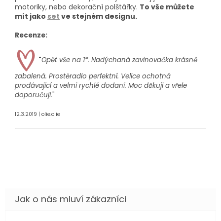
motoriky, nebo dekorační polštářky.
To vše můžete
mít jako
set
ve stejném designu.
Recenze:
"
Opět vše na 1*. Nadýchaná zavinovačka krásně
zabalená. Prostěradlo perfektní. Velice ochotná
prodávající a velmi rychlé dodaní. Moc děkuji a vřele
doporučuji.
"
12.3.2019 | olie.olie