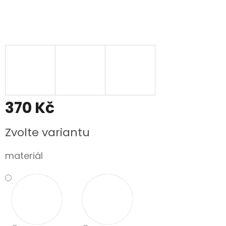
370 Kč
Měrná
Zvolte variantu
cena:
materiál