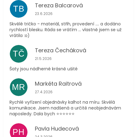
Tereza Balcarová
TB
Hodnocení obchodu je 5 z 5 hvězdiček.
23.6.2026
Skvělé tričko - materiál, střih, provedení .... a dodáno
rychlostí blesku. Ráda se vrátím ... vlastně jsem se už
vrátila :o)
Tereza Čecháková
TČ
Hodnocení obchodu je 5 z 5 hvězdiček.
21.5.2026
Šaty jsou nádherné krásně ušité
Markéta Raitrová
MR
Hodnocení obchodu je 5 z 5 hvězdiček.
27.4.2026
Rychlé vyřízení objednávky kalhot na míru. Skvělá
komunikace. Jsem nadšená a určitě neobjednávám
naposledy. Dala bych ⭐️⭐️⭐️⭐️⭐️⭐️
Pavla Hudecová
PH
Hodnocení obchodu je 5 z 5 hvězdiček.
24.3.2026