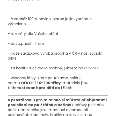
- materiál: 100 % bavlna; plátno je již vypráno a
vyžehleno
- rozměry: dle Vašeho přání
- dostupnost: 14 dní
- naše zakázková výroba probíhá
v ČR v naší sociální
dílně
- za kvalitu ručí Radka osobně, jukněte na
recenze
- všechny látky, které používáme, splňují
normu
OEKO-TEX® 100 třídy
, materiály jsou
tedy
testované pro děti do tří let
K prostěradlu pro miminko si můžete přiobjednat i
povlečení na polštářek a peřinku,
péřový polštářek,
dečku, hnízdečko jako mantinel a pomoc při
polohování, mantinely, hračky na rozvoj jemné