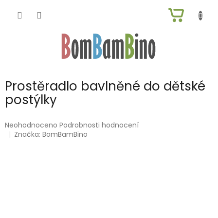
Přejít
NÁKUP
na
obsah
KOŠÍK
Prostěradlo bavlněné do dětské
postýlky
Průměrné
Neohodnoceno
Podrobnosti hodnocení
hodnocení
Značka:
BomBamBino
produktu
je
0,0
z
5
hvězdiček.