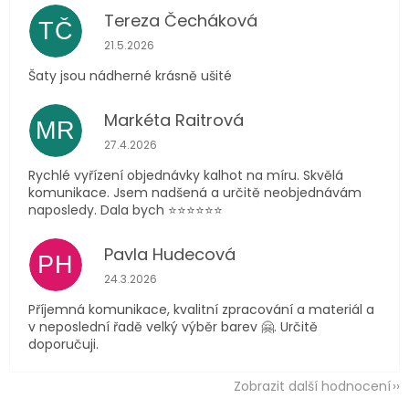
Tereza Čecháková
TČ
Hodnocení obchodu je 5 z 5 hvězdiček.
21.5.2026
Šaty jsou nádherné krásně ušité
Markéta Raitrová
MR
Hodnocení obchodu je 5 z 5 hvězdiček.
27.4.2026
Rychlé vyřízení objednávky kalhot na míru. Skvělá
komunikace. Jsem nadšená a určitě neobjednávám
naposledy. Dala bych ⭐️⭐️⭐️⭐️⭐️⭐️
Pavla Hudecová
PH
Hodnocení obchodu je 5 z 5 hvězdiček.
24.3.2026
Příjemná komunikace, kvalitní zpracování a materiál a
v neposlední řadě velký výběr barev 🤗. Určitě
doporučuji.
Zobrazit další hodnocení