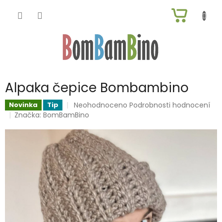
Přejít
NÁKUP
na
obsah
KOŠÍK
Alpaka čepice Bombambino
Průměrné
Neohodnoceno
Podrobnosti hodnocení
Novinka
Tip
hodnocení
Značka:
BomBamBino
produktu
je
0,0
z
5
hvězdiček.