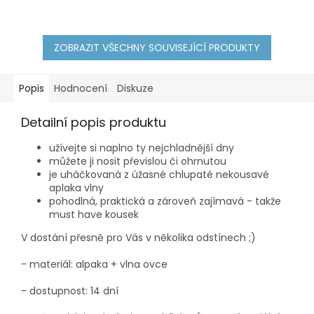
ZOBRAZIT VŠECHNY SOUVISEJÍCÍ PRODUKTY
Popis
Hodnocení
Diskuze
Detailní popis produktu
užívejte si naplno ty nejchladnější dny
můžete ji nosit převislou či ohrnutou
je uháčkovaná z úžasné chlupaté nekousavé
aplaka vlny
pohodlná, praktická a zároveň zajímavá - takže
must have kousek
V dostání přesně pro Vás v několika odstínech ;)
- materiál: alpaka + vlna ovce
- dostupnost: 14 dní