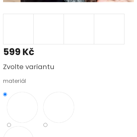
599 Kč
Měrná
Zvolte variantu
cena:
materiál