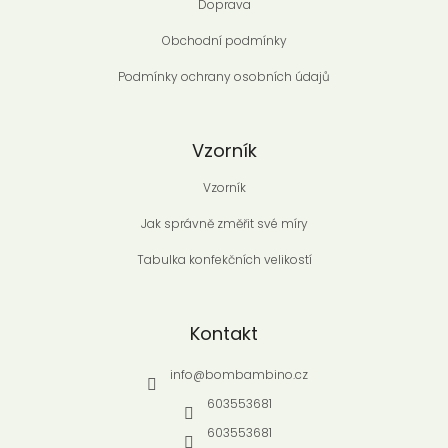
Doprava
Obchodní podmínky
Podmínky ochrany osobních údajů
Vzorník
Vzorník
Jak správně změřit své míry
Tabulka konfekčních velikostí
Kontakt
info
@
bombambino.cz
603553681
603553681