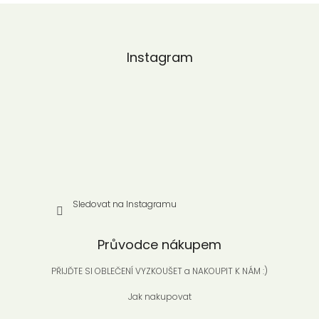
Z
á
p
a
Instagram
t
í
Sledovat na Instagramu
Průvodce nákupem
PŘIJĎTE SI OBLEČENÍ VYZKOUŠET a NAKOUPIT K NÁM :)
Jak nakupovat