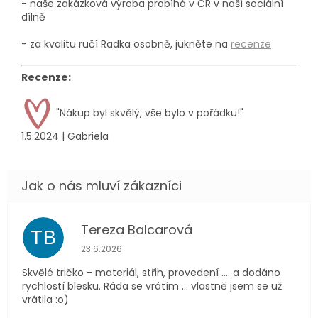
- naše zakázková výroba probíhá
v ČR v naší sociální
dílně
- za kvalitu ručí Radka osobně, jukněte na
recenze
Recenze:
"Nákup byl skvělý, vše bylo v pořádku!"
1.5.2024 | Gabriela
Tereza Balcarová
TB
Hodnocení obchodu je 5 z 5 hvězdiček.
23.6.2026
Skvělé tričko - materiál, střih, provedení .... a dodáno
rychlostí blesku. Ráda se vrátím ... vlastně jsem se už
vrátila :o)