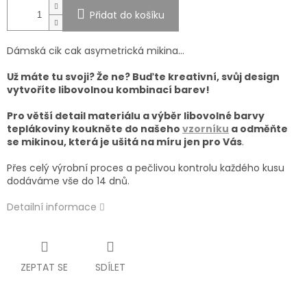
Přidat do košíku
Dámská cik cak asymetrická mikina...
Už máte tu svoji? Že ne? Buďte kreativní, svůj design
vytvoříte libovolnou kombinací barev!
Pro větší detail materiálu a výběr libovolné barvy
teplákoviny koukněte do našeho
vzorníku
a od
měňte
se mikinou, která je ušitá na míru jen pro Vás
.
Přes celý výrobní proces a pečlivou kontrolu každého kusu
dodáváme vše do 14 dnů.
Detailní informace
ZEPTAT SE
SDÍLET