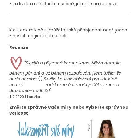
- za kvalitu ručí Radka osobně, jukněte na
recenze
K cik cak mikině si můžete také přiobjednat např. jedno
z našich originálních
triček
.
Recenze:
"
Skvělá a příjemná komunikace. Mikča dorazila
během pár dní a už během rozbalování jsem tušila, že
bude bomba :)) Skvělý kousek oblečení pro lidi, kteří
nemají rádi komerční značky! Děkuji moc a
doporučuji na 100%!
"
4.10.2020 | Tjerezka
Změřte správně Vaše míry nebo vyberte správnou
velikost