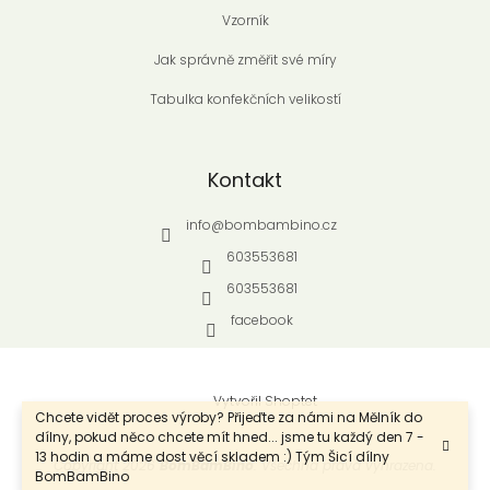
Vzorník
Jak správně změřit své míry
Tabulka konfekčních velikostí
Kontakt
info
@
bombambino.cz
603553681
603553681
facebook
Vytvořil Shoptet
Chcete vidět proces výroby? Přijeďte za námi na Mělník do
dílny, pokud něco chcete mít hned... jsme tu každý den 7 -
13 hodin a máme dost věcí skladem :) Tým Šicí dílny
Copyright 2026
BomBamBino
. Všechna práva vyhrazena.
BomBamBino