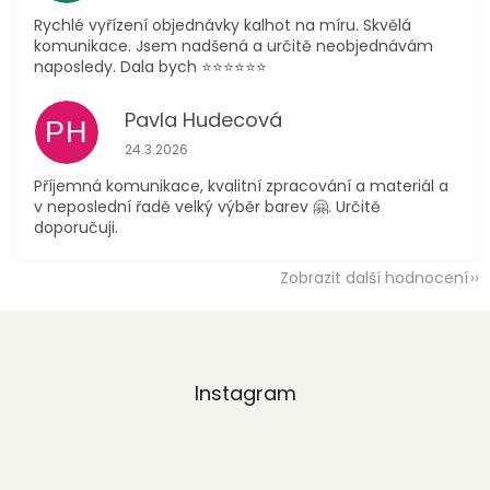
Rychlé vyřízení objednávky kalhot na míru. Skvělá
komunikace. Jsem nadšená a určitě neobjednávám
naposledy. Dala bych ⭐️⭐️⭐️⭐️⭐️⭐️
Pavla Hudecová
PH
Hodnocení obchodu je 5 z 5 hvězdiček.
24.3.2026
Příjemná komunikace, kvalitní zpracování a materiál a
v neposlední řadě velký výběr barev 🤗. Určitě
doporučuji.
Zobrazit další hodnocení
Z
á
p
a
Instagram
t
í