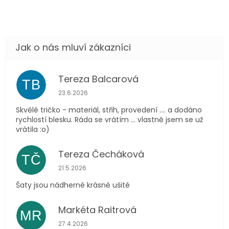
Tereza Balcarová
TB
Hodnocení obchodu je 5 z 5 hvězdiček.
23.6.2026
Skvělé tričko - materiál, střih, provedení .... a dodáno
rychlostí blesku. Ráda se vrátím ... vlastně jsem se už
vrátila :o)
Tereza Čecháková
TČ
Hodnocení obchodu je 5 z 5 hvězdiček.
21.5.2026
Šaty jsou nádherné krásně ušité
Markéta Raitrová
MR
Hodnocení obchodu je 5 z 5 hvězdiček.
27.4.2026