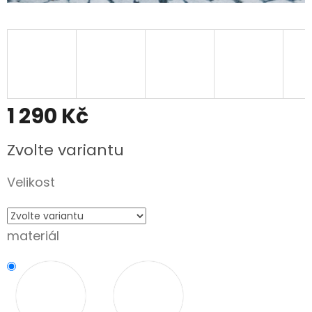
1 290 Kč
Měrná
Zvolte variantu
cena:
Velikost
materiál