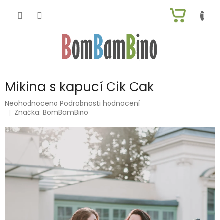
Přejít
NÁKUP
na
obsah
KOŠÍK
Mikina s kapucí Cik Cak
Průměrné
Neohodnoceno
Podrobnosti hodnocení
hodnocení
Značka:
BomBamBino
produktu
je
0,0
z
5
hvězdiček.