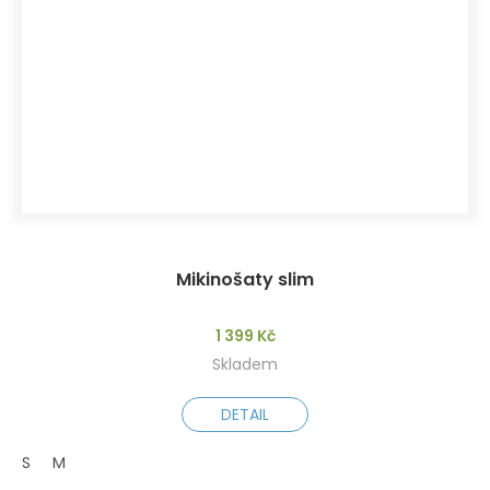
Mikinošaty slim
1 399 Kč
Skladem
DETAIL
S
M