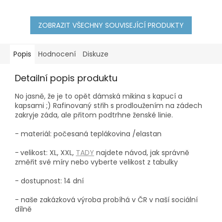
ZOBRAZIT VŠECHNY SOUVISEJÍCÍ PRODUKTY
Popis
Hodnocení
Diskuze
Detailní popis produktu
No jasně, že je to opět dámská mikina s kapucí a
kapsami ;) Rafinovaný střih s prodloužením na zádech
zakryje záda, ale přitom podtrhne ženské linie.
- materiál: počesaná teplákovina /elastan
-
velikost: XL, XXL,
TADY
najdete návod, jak správně
změřit své míry nebo vyberte velikost z tabulky
- dostupnost: 14 dní
- naše zakázková výroba probíhá
v ČR v naší sociální
dílně