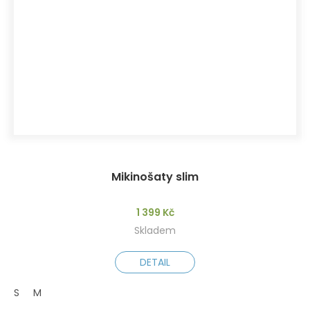
Mikinošaty slim
1 399 Kč
Skladem
DETAIL
S
M