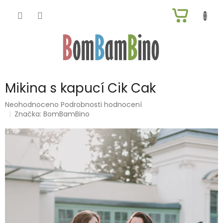
Přejít
NÁKUP
na
obsah
KOŠÍK
Mikina s kapucí Cik Cak
Průměrné
Neohodnoceno
Podrobnosti hodnocení
hodnocení
Značka:
BomBamBino
produktu
je
0,0
z
5
hvězdiček.