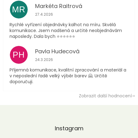
Markéta Raitrová
MR
Hodnocení obchodu je 5 z 5 hvězdiček.
27.4.2026
Rychlé vyřízení objednávky kalhot na míru. Skvělá
komunikace. Jsem nadšená a určitě neobjednávám
naposledy. Dala bych ⭐️⭐️⭐️⭐️⭐️⭐️
Pavla Hudecová
PH
Hodnocení obchodu je 5 z 5 hvězdiček.
24.3.2026
Příjemná komunikace, kvalitní zpracování a materiál a
v neposlední řadě velký výběr barev 🤗. Určitě
doporučuji.
Zobrazit další hodnocení
Z
á
p
a
Instagram
t