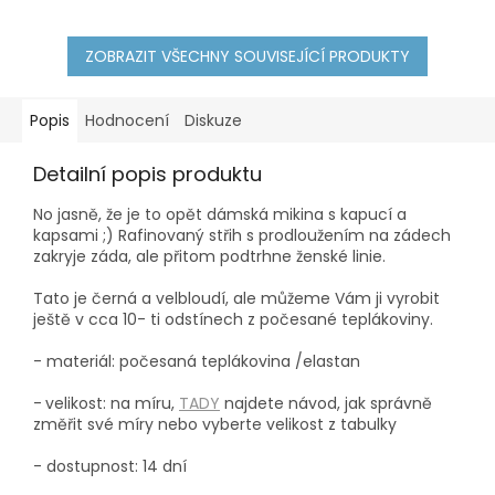
ZOBRAZIT VŠECHNY SOUVISEJÍCÍ PRODUKTY
Popis
Hodnocení
Diskuze
Detailní popis produktu
No jasně, že je to opět dámská mikina s kapucí a
kapsami ;) Rafinovaný střih s prodloužením na zádech
zakryje záda, ale přitom podtrhne ženské linie.
Tato je černá a velbloudí, ale můžeme Vám ji vyrobit
ještě v cca 10- ti odstínech z počesané teplákoviny.
- materiál: počesaná teplákovina /elastan
-
velikost: na míru,
TADY
najdete návod, jak správně
změřit své míry nebo vyberte velikost z tabulky
- dostupnost: 14 dní