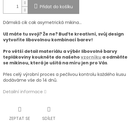
Přidat do košíku
Dámská cik cak asymetrická mikina...
Už máte tu svoji? Že ne? Buďte kreativní, svůj design
vytvoříte libovolnou kombinací barev!
Pro větší detail materiálu a výběr libovolné barvy
teplákoviny koukněte do našeho
vzorníku
a od
měňte
se mikinou, která je ušitá na míru jen pro Vás
.
Přes celý výrobní proces a pečlivou kontrolu každého kusu
dodáváme vše do 14 dnů.
Detailní informace
ZEPTAT SE
SDÍLET