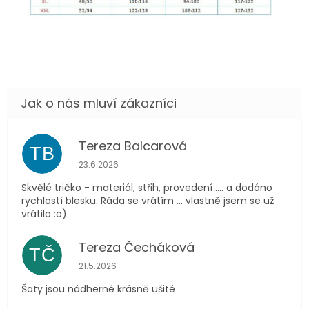
Tereza Balcarová
TB
Hodnocení obchodu je 5 z 5 hvězdiček.
23.6.2026
Skvělé tričko - materiál, střih, provedení .... a dodáno
rychlostí blesku. Ráda se vrátím ... vlastně jsem se už
vrátila :o)
Tereza Čecháková
TČ
Hodnocení obchodu je 5 z 5 hvězdiček.
21.5.2026
Šaty jsou nádherné krásně ušité