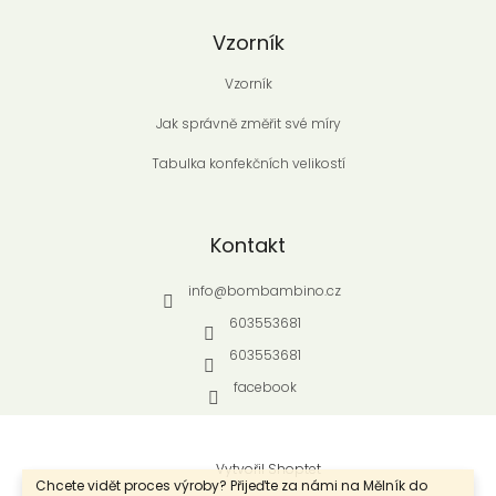
Vzorník
Vzorník
Jak správně změřit své míry
Tabulka konfekčních velikostí
Kontakt
info
@
bombambino.cz
603553681
603553681
facebook
Vytvořil Shoptet
Chcete vidět proces výroby? Přijeďte za námi na Mělník do