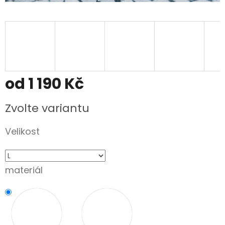
od
1 190 Kč
Měrná
Zvolte variantu
cena:
Velikost
materiál