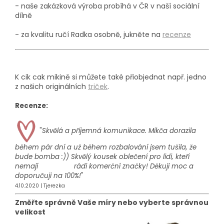
- naše zakázková výroba probíhá
v ČR v naší sociální
dílně
- za kvalitu ručí Radka osobně, jukněte na
recenze
K cik cak mikině si můžete také přiobjednat např. jedno
z našich originálních
triček
.
Recenze:
"
Skvělá a příjemná komunikace. Mikča dorazila
během pár dní a už během rozbalování jsem tušila, že
bude bomba :)) Skvělý kousek oblečení pro lidi, kteří
nemají rádi komerční značky! Děkuji moc a
doporučuji na 100%!
"
4.10.2020 | Tjerezka
Změřte správně Vaše míry nebo vyberte správnou
velikost