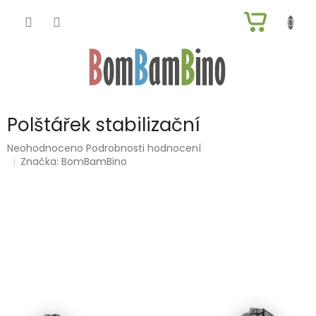
Přejít
NÁKUP
na
obsah
KOŠÍK
Polštářek stabilizační
Průměrné
Neohodnoceno
Podrobnosti hodnocení
hodnocení
Značka:
BomBamBino
produktu
je
0,0
z
5
hvězdiček.