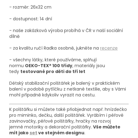
- rozměr: 26x32 cm
- dostupnost: 14 dní
- naše zakázková výroba probíhá
v ČR v naší sociální
dílně
- za kvalitu ručí Radka osobně, jukněte na
recenze
- všechny látky, které používáme, splňují
normu
OEKO-TEX® 100 třídy
, materiály jsou
tedy
testované pro děti do tří let
Dětský stabilizační polštářek je balený v praktickém
balení v podob
ě
pytlíčku z netkané textilie, aby s Vámi
mohl p
ř
í
padn
ě
kdykoliv vyrazit na cestu.
K polštářku
si m
ů
ž
ete tak
é
p
ř
iobjednat např.
hnízdečko
pro miminko, dečku, další polštářek. Vyrábím i péřové
zavinovačky, péřové polštářky, hra
č
ky na rozvoj
jemn
é
motoriky a dekora
č
n
í
pol
š
t
á
ř
ky.
Vše můžete
mít jako
set
ve stejném designu
.