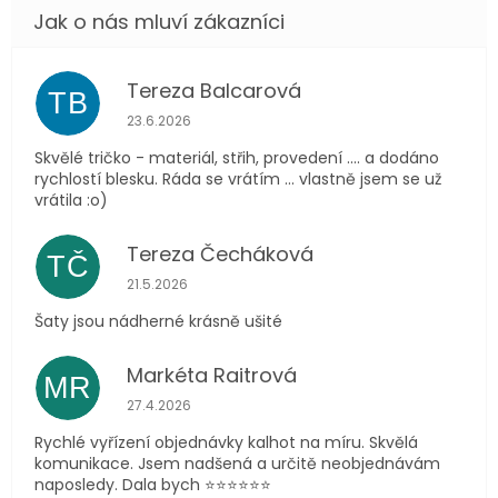
Tereza Balcarová
TB
Hodnocení obchodu je 5 z 5 hvězdiček.
23.6.2026
Skvělé tričko - materiál, střih, provedení .... a dodáno
rychlostí blesku. Ráda se vrátím ... vlastně jsem se už
vrátila :o)
Tereza Čecháková
TČ
Hodnocení obchodu je 5 z 5 hvězdiček.
21.5.2026
Šaty jsou nádherné krásně ušité
Markéta Raitrová
MR
Hodnocení obchodu je 5 z 5 hvězdiček.
27.4.2026
Rychlé vyřízení objednávky kalhot na míru. Skvělá
komunikace. Jsem nadšená a určitě neobjednávám
naposledy. Dala bych ⭐️⭐️⭐️⭐️⭐️⭐️