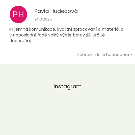
Pavla Hudecová
PH
Hodnocení obchodu je 5 z 5 hvězdiček.
24.3.2026
Příjemná komunikace, kvalitní zpracování a materiál a
v neposlední řadě velký výběr barev 🤗. Určitě
doporučuji.
Zobrazit další hodnocení
Z
á
p
a
Instagram
t
í