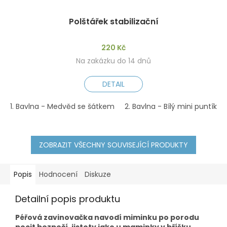
Polštářek stabilizační
220 Kč
Na zakázku do 14 dnů
DETAIL
1. Bavlna - Medvěd se šátkem
2. Bavlna - Bílý mini puntík n
ZOBRAZIT VŠECHNY SOUVISEJÍCÍ PRODUKTY
Popis
Hodnocení
Diskuze
Detailní popis produktu
Péřová zavinovačka navodí miminku po porodu
pocit bezpečí, jistoty jako u maminky v bříšku