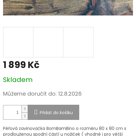
1 899 Kč
Měrná
Skladem
cena:
Můžeme doručit do:
12.8.2026
Přidat do košíku
Péřová zavinovačka BomBamBino o rozměru 80 x 80 cm s
prodlouženou spodní částí u nožiček ( vhodné i pro větší