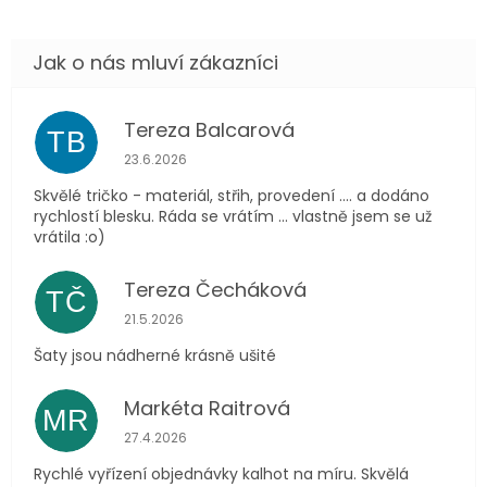
Tereza Balcarová
TB
Hodnocení obchodu je 5 z 5 hvězdiček.
23.6.2026
Skvělé tričko - materiál, střih, provedení .... a dodáno
rychlostí blesku. Ráda se vrátím ... vlastně jsem se už
vrátila :o)
Tereza Čecháková
TČ
Hodnocení obchodu je 5 z 5 hvězdiček.
21.5.2026
Šaty jsou nádherné krásně ušité
Markéta Raitrová
MR
Hodnocení obchodu je 5 z 5 hvězdiček.
27.4.2026
Rychlé vyřízení objednávky kalhot na míru. Skvělá