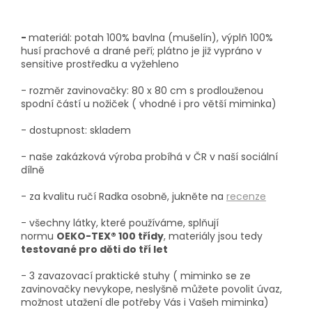
-
materiál: potah 100% bavlna (mušelín), výplň 100%
husí prachové a drané peří; plátno je již vypráno v
sensitive prostředku a vyžehleno
- rozměr zavinovačky: 80 x 80 cm s prodlouženou
spodní částí u nožiček ( vhodné i pro větší miminka)
- dostupnost: skladem
- naše zakázková výroba probíhá
v ČR v naší sociální
dílně
- za kvalitu ručí Radka osobně, jukněte na
recenze
- všechny látky, které používáme, splňují
normu
OEKO-TEX® 100 třídy
, materiály jsou tedy
testované pro děti do tří let
- 3 zavazovací praktické stuhy ( miminko se ze
zavinovačky nevykope, neslyšně můžete povolit úvaz,
možnost utažení dle potřeby Vás i Vašeh miminka)