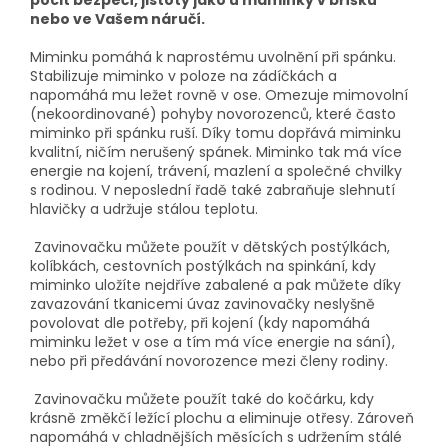
nebo ve Vašem náručí.
Miminku pomáhá k naprostému uvolnění při spánku.
Stabilizuje miminko v poloze na zádíčkách a
napomáhá mu ležet rovně v ose. Omezuje mimovolní
(nekoordinované) pohyby novorozenců, které často
miminko při spánku ruší. Díky tomu dopřává miminku
kvalitní, ničím nerušený spánek. Miminko tak má více
energie na kojení, trávení, mazlení a společné chvilky
s rodinou. V neposlední řadě také zabraňuje slehnutí
hlavičky a udržuje stálou teplotu.
Zavinovačku můžete použít v dětských postýlkách,
kolíbkách, cestovních postýlkách na spinkání, kdy
miminko uložíte nejdříve zabalené a pak můžete díky
zavazování tkanicemi úvaz zavinovačky neslyšně
povolovat dle potřeby, při kojení (kdy napomáhá
miminku ležet v ose a tím má více energie na sání),
nebo při předávání novorozence mezi členy rodiny.
Zavinovačku můžete použít také do kočárku, kdy
krásně změkčí ležící plochu a eliminuje otřesy. Zároveň
napomáhá v chladnějších měsících s udržením stálé