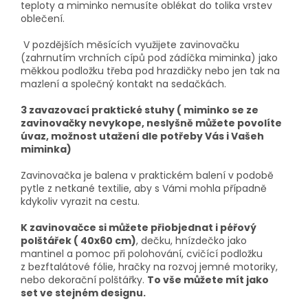
teploty a miminko nemusíte oblékat do tolika vrstev
oblečení.
V pozdějších měsících využijete zavinovačku
(zahrnutím vrchních cípů pod zádíčka miminka) jako
měkkou podložku třeba pod hrazdičky nebo jen tak na
mazlení a společný kontakt na sedačkách.
3 zavazovací praktické stuhy ( miminko se ze
zavinovačky nevykope, neslyšně můžete povolíte
úvaz, možnost utažení dle potřeby Vás i Vašeh
miminka)
Zavinovačka je balena v praktickém balení v podobě
pytle z netkané textilie, aby s Vámi mohla případně
kdykoliv vyrazit na cestu.
K zavinovačce si můžete přiobjednat i péřový
polštářek ( 40x60 cm)
, dečku, hnízdečko jako
mantinel a pomoc při polohování, cvičící podložku
z bezftalátové fólie, hračky na rozvoj jemné motoriky,
nebo dekorační polštářky.
To vše můžete mít jako
set ve stejném designu.