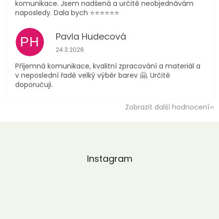
komunikace. Jsem nadšená a určitě neobjednávám
naposledy. Dala bych ⭐️⭐️⭐️⭐️⭐️⭐️
Pavla Hudecová
PH
Hodnocení obchodu je 5 z 5 hvězdiček.
24.3.2026
Příjemná komunikace, kvalitní zpracování a materiál a
v neposlední řadě velký výběr barev 🤗. Určitě
doporučuji.
Zobrazit další hodnocení
Z
á
p
a
Instagram
t
í