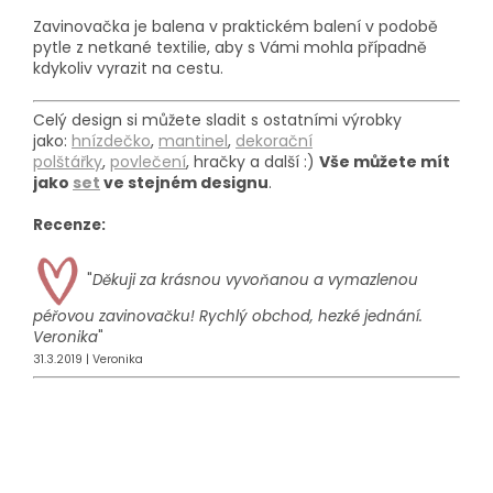
Zavinovačka je balena v praktickém balení v podobě
pytle z netkané textilie, aby s Vámi mohla případně
kdykoliv vyrazit na cestu.
Celý design si můžete sladit s ostatními výrobky
jako:
hnízdečko
,
mantinel
,
dekorační
polštářky
,
povlečení
, hračky a další :)
Vše můžete mít
jako
set
ve stejném designu
.
Recenze:
"
Děkuji za krásnou vyvoňanou a vymazlenou
péřovou zavinovačku! Rychlý obchod, hezké jednání.
Veronika
"
31.3.2019 | Veronika