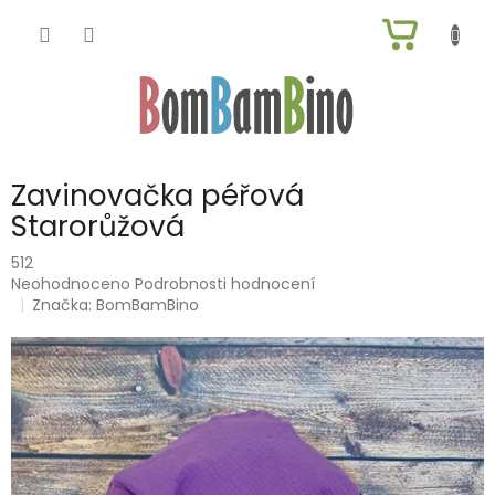
Přejít
NÁKUP
na
obsah
KOŠÍK
Zavinovačka péřová
Starorůžová
512
Průměrné
Neohodnoceno
Podrobnosti hodnocení
hodnocení
Značka:
BomBamBino
produktu
je
0,0
z
5
hvězdiček.