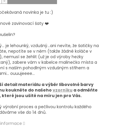
očekávaná novinka je tu :)
inové zavinovací šaty ❤️
ušelin?
ý… je lehounký, vzdušný...ani nevíte, že šatičky na
te, nepotíte se v něm (takže žádné koláče v
, nemusí se žehlit (už je od výroby hezky
ný), zabere vám v kabelce malinečko místa a
ení s naším pohodlným vzdušným střihem a
ami… ouuujeeee…
ší detail materiálu a výběr libovolné barvy
nu koukněte do našeho
vzorníku
a od
měňte
, které jsou ušité na míru jen pro Vás.
lý výrobní proces a pečlivou kontrolu každého
dáváme vše do 14 dnů.
í informace