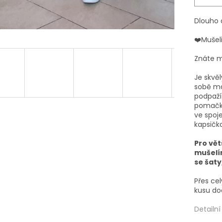
Dlouho 
❤️Mušel
Znáte m
Je skvěl
sobě má
podpaží)
pomačka
ve spoj
kapsičk
Pro vět
mušelí
se šaty
Přes ce
kusu do
Detailn