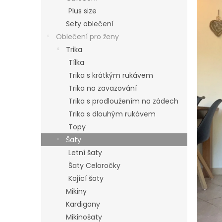
hvězdi
p
Plus size
a
Sety oblečení
n
Oblečení pro ženy
e
Trika
l
Tílka
Trika s krátkým rukávem
Trika na zavazování
Trika s prodloužením na zádech
Trika s dlouhým rukávem
Topy
Šaty
Letní šaty
Šaty Celoročky
Kojící šaty
Mikiny
Kardigany
Mikinošaty