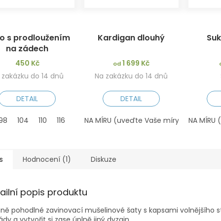
ko s prodloužením
Kardigan dlouhý
Suk
na zádech
450 Kč
1 699 Kč
od
 zakázku do 14 dnů
Na zakázku do 14 dnů
DETAIL
DETAIL
98
104
110
116
122
NA MÍRU (uveďte Vaše míry do poznámk
128
NA MÍRU 
s
Hodnocení (1)
Diskuze
ailní popis produktu
ně pohodlné zavinovací mušelinové šaty s kapsami volnějšího stř
ády a vytvořit si zase úplně jiný dyzajn.