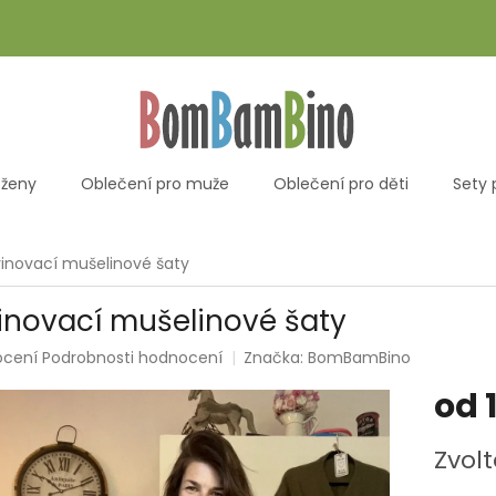
 ženy
Oblečení pro muže
Oblečení pro děti
Sety 
inovací mušelinové šaty
inovací mušelinové šaty
rné
ocení
Podrobnosti hodnocení
Značka:
BomBamBino
ení
od
tu
Měrná
Zvolt
cena: