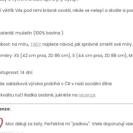
í větřík Vás pod nimi krásně osvěží, nikde se nelepí a skvěle si p
ateriál: mušelín (100% bavlna )
likost: na míru,
TADY
najdete návod, jak správně změřit své míry 
změry: XS (42 cm prsa, ZD 86 cm), S (44 cm prsa, ZD 88 cm), M
)
stupnost: 14 dní
še zakázková výroba probíhá
v ČR v naší sociální dílně
 kvalitu ručí Radka osobně, jukněte na
recenze
enze:
Moc děkuji za šaty. Perfektně mi "padnou". Vřele doporučuji vš