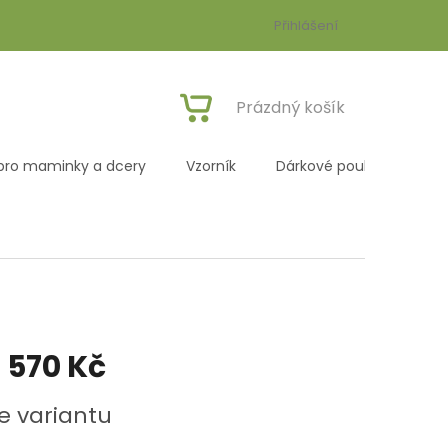
Přihlášení
NÁKUPNÍ
Prázdný košík
KOŠÍK
pro maminky a dcery
Vzorník
Dárkové poukazy
R
1 570 Kč
e variantu