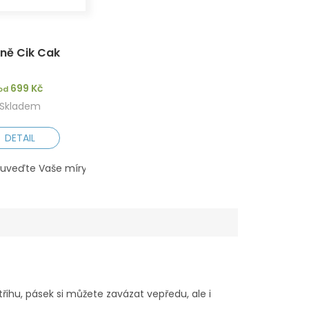
ně Cik Cak
699 Kč
od
Skladem
DETAIL
y pro prodejce)
(uveďte Vaše míry do poznámky pro prodejce)
XS
S
M
L
XS
S
M
L
ihu, pásek si můžete zavázat vepředu, ale i