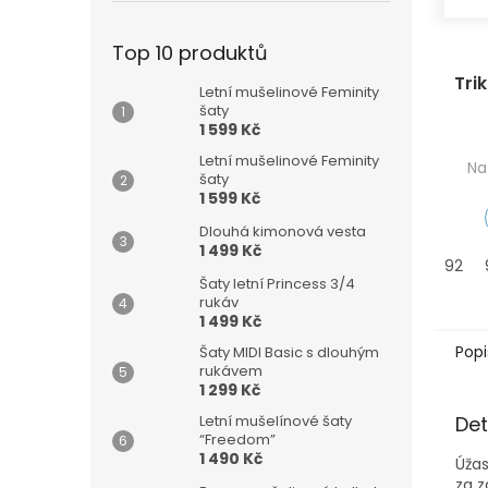
Top 10 produktů
Tri
Letní mušelinové Feminity
šaty
1 599 Kč
Letní mušelinové Feminity
Na
šaty
1 599 Kč
Dlouhá kimonová vesta
1 499 Kč
92
Šaty letní Princess 3/4
rukáv
1 499 Kč
Popi
Šaty MIDI Basic s dlouhým
rukávem
1 299 Kč
Det
Letní mušelínové šaty
“Freedom”
1 490 Kč
Úžas
za z