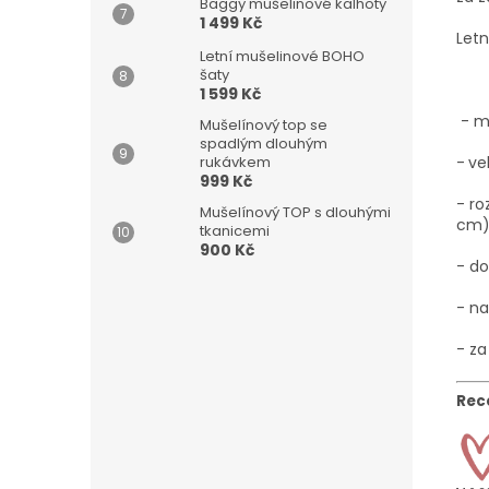
Baggy mušelinové kalhoty
1 499 Kč
Letn
Letní mušelinové BOHO
šaty
1 599 Kč
- m
Mušelínový top se
spadlým dlouhým
-
ve
rukávkem
999 Kč
- ro
Mušelínový TOP s dlouhými
cm
tkanicemi
900 Kč
- do
- na
- za
Rec