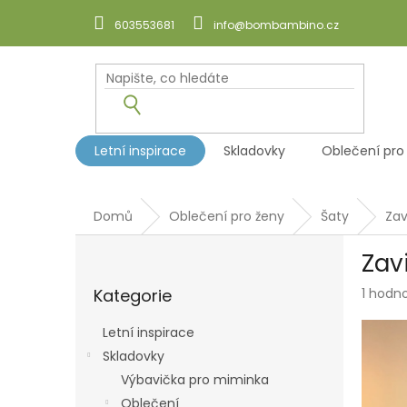
Přejít
na
603553681
info@bombambino.cz
obsah
Letní inspirace
Skladovky
Oblečení pro
Domů
Oblečení pro ženy
Šaty
Zav
P
Zav
o
Přeskočit
s
Průmě
Kategorie
1 hodn
kategorie
t
hodnoc
r
produk
Letní inspirace
a
je
Skladovky
n
5,0
z
Výbavička pro miminka
n
5
í
Oblečení