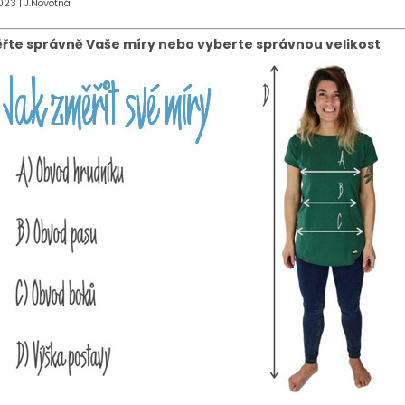
2023
|
J.Novotná
řte správně Vaše míry nebo vyberte správnou velikost