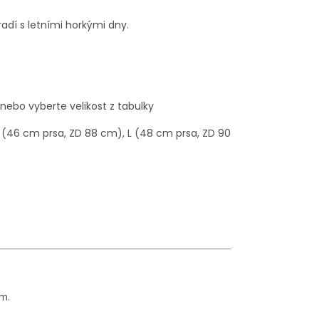
oradí s letními horkými dny.
nebo vyberte velikost z tabulky
 (46 cm prsa, ZD 88 cm), L (48 cm prsa, ZD 90
em.