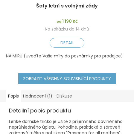
Šaty letní s volnými zády
1 190 Kč
od
Na zakázku do 14 dnů
DETAIL
NA MÍRU (uveďte Vaše míry do poznámky pro prodejce)
XS
ZOBRAZIT VŠECHNY SOUVISEJÍCÍ PRODUKTY
Popis
Hodnocení (1)
Diskuze
Detailní popis produktu
Lehké dámské tričko je ušité z příjemného bavlněného
neprůhledného úpletu. Pohodlné, praktické a zároveň
zajímavé tričko s potiskem "Prosecco for all mothers".