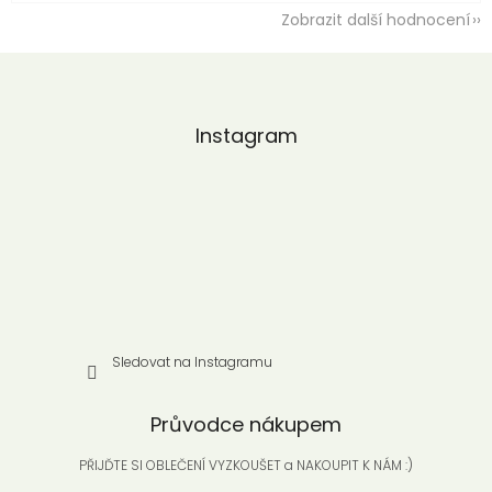
Zobrazit další hodnocení
Z
á
p
a
Instagram
t
í
Sledovat na Instagramu
Průvodce nákupem
PŘIJĎTE SI OBLEČENÍ VYZKOUŠET a NAKOUPIT K NÁM :)