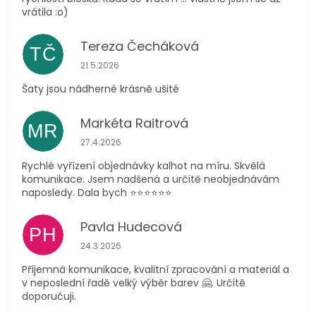
vrátila :o)
Tereza Čecháková
TČ
Hodnocení obchodu je 5 z 5 hvězdiček.
21.5.2026
Šaty jsou nádherné krásně ušité
Markéta Raitrová
MR
Hodnocení obchodu je 5 z 5 hvězdiček.
27.4.2026
Rychlé vyřízení objednávky kalhot na míru. Skvělá
komunikace. Jsem nadšená a určitě neobjednávám
naposledy. Dala bych ⭐️⭐️⭐️⭐️⭐️⭐️
Pavla Hudecová
PH
Hodnocení obchodu je 5 z 5 hvězdiček.
24.3.2026
Příjemná komunikace, kvalitní zpracování a materiál a
v neposlední řadě velký výběr barev 🤗. Určitě
doporučuji.