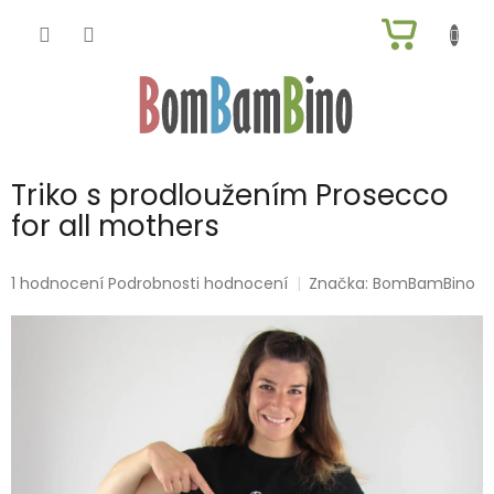
Přejít
NÁKUP
na
obsah
KOŠÍK
Triko s prodloužením Prosecco
for all mothers
Průměrné
1 hodnocení
Podrobnosti hodnocení
Značka:
BomBamBino
hodnocení
produktu
je
5,0
z
5
hvězdiček.