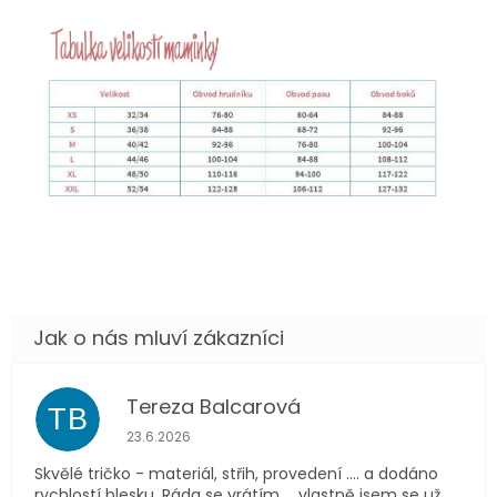
Tereza Balcarová
TB
Hodnocení obchodu je 5 z 5 hvězdiček.
23.6.2026
Skvělé tričko - materiál, střih, provedení .... a dodáno
rychlostí blesku. Ráda se vrátím ... vlastně jsem se už