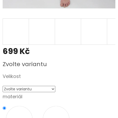
699 Kč
Měrná
Zvolte variantu
cena:
Velikost
materiál