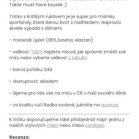
Takže must have kousek ;)
Tričko s krátkým rukávem je je super pro mamky
sporťandy, které berou život s nadhledem. Naprosto
skvěle vypadá s džínami.
- materiál: úplet (95% bavlna, elastan)
-
velikost:
TADY
najdete návod, jak správně změřit své
míry nebo vyberte velikost
z tabulky
- barva potisku: bílá
- dostupnost: skladem
- š
ijeme pro Vás vše na míru v ČR v naší sociální dílně
- za kvalitu ručí Radka osobně, jukněte na
recenze
K tričku doporučujeme také přiobjednat např. jednu z
našich stylových
mikin
nebo třeba
cardigan
.
Recenze: