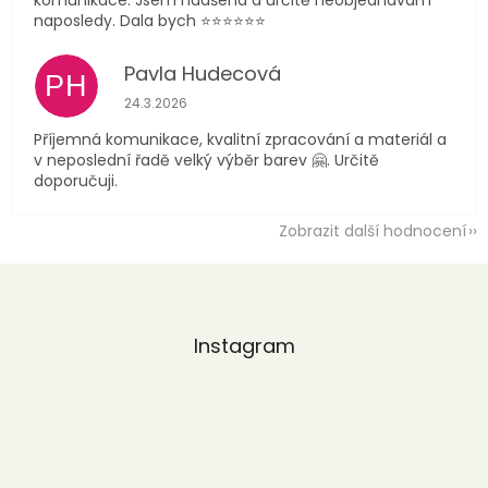
naposledy. Dala bych ⭐️⭐️⭐️⭐️⭐️⭐️
Pavla Hudecová
PH
Hodnocení obchodu je 5 z 5 hvězdiček.
24.3.2026
Příjemná komunikace, kvalitní zpracování a materiál a
v neposlední řadě velký výběr barev 🤗. Určitě
doporučuji.
Zobrazit další hodnocení
Z
á
p
a
Instagram
t
í