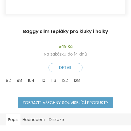
Baggy slim tepláky pro kluky i holky
549 Kč
Na zakázku do 14 dnů
DETAIL
92
98
104
110
116
122
128
ZOBRAZIT VŠECHNY SOUVISEJÍCÍ PRODUKTY
Popis
Hodnocení
Diskuze