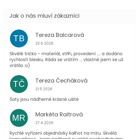
Tereza Balcarová
TB
Hodnocení obchodu je 5 z 5 hvězdiček.
23.6.2026
Skvělé tričko - materiál, střih, provedení .... a dodáno
rychlostí blesku. Ráda se vrátím ... vlastně jsem se už
vrátila :o)
Tereza Čecháková
TČ
Hodnocení obchodu je 5 z 5 hvězdiček.
21.5.2026
Šaty jsou nádherné krásně ušité
Markéta Raitrová
MR
Hodnocení obchodu je 5 z 5 hvězdiček.
27.4.2026
Rychlé vyřízení objednávky kalhot na míru. Skvělá
komunikace. Jsem nadšená a určitě neobjednávám