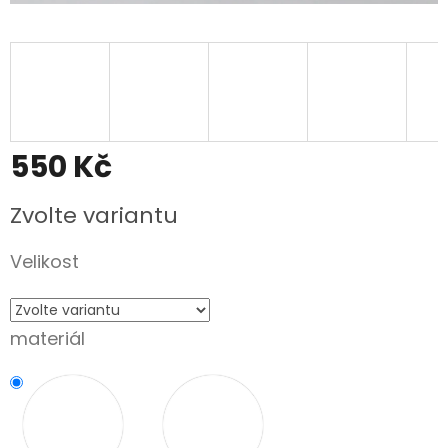
550 Kč
Měrná
Zvolte variantu
cena:
Velikost
materiál