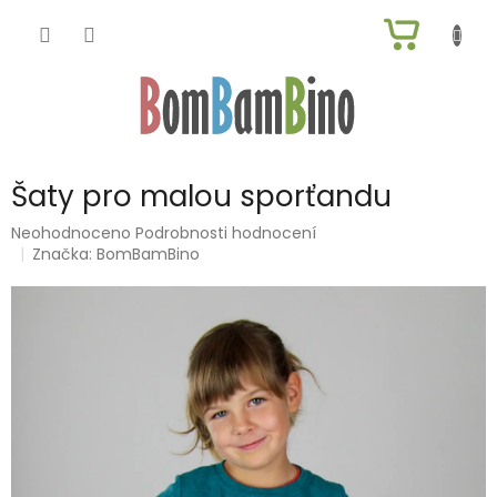
Přejít
NÁKUP
na
obsah
KOŠÍK
Šaty pro malou sporťandu
Průměrné
Neohodnoceno
Podrobnosti hodnocení
hodnocení
Značka:
BomBamBino
produktu
je
0,0
z
5
hvězdiček.