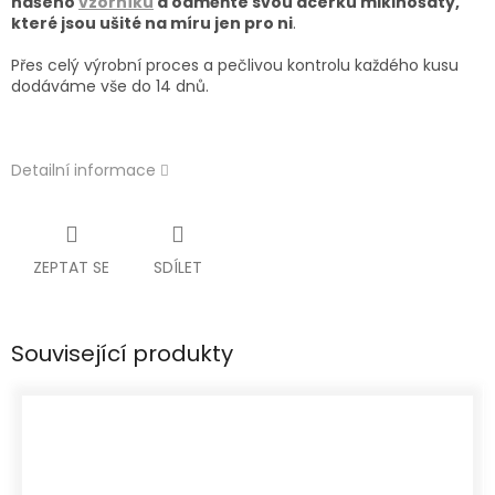
našeho
vzorníku
a odměňte svou dcerku mikinošaty,
které jsou ušité
na míru jen pro ni
.
Přes celý výrobní proces a pečlivou kontrolu každého kusu
dodáváme vše do 14 dnů.
Detailní informace
ZEPTAT SE
SDÍLET
Související produkty