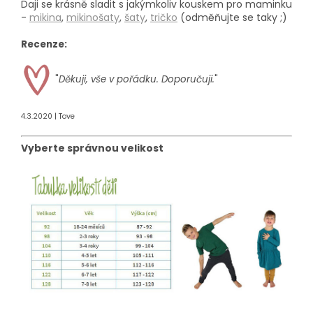
Daji se krásně sladit s jakýmkoliv kouskem pro maminku
-
mikina
,
mikinošaty
,
šaty
,
tričko
(odměňujte se taky ;)
Recenze:
"
Děkuji, vše v pořádku. Doporučuji.
"
4.3.2020 | Tove
Vyberte správnou velikost