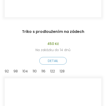
Triko s prodloužením na zádech
450 Kč
Na zakázku do 14 dnů
DETAIL
92
98
104
110
116
122
128