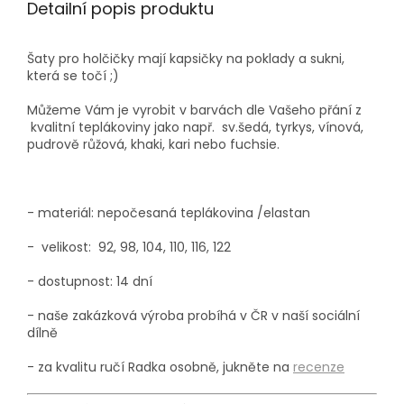
Detailní popis produktu
Šaty pro holčičky mají kapsičky na poklady a sukni,
která se točí ;)
Můžeme Vám je vyrobit v barvách dle Vašeho přání z
kvalitní teplákoviny jako např.
sv.šedá, tyrkys, vínová,
pudrově růžová, khaki, kari nebo fuchsie.
- materiál: nepočesaná teplákovina /elastan
-
velikost: 92, 98, 104, 110, 116, 122
- dostupnost: 14 dní
- naše zakázková výroba probíhá v ČR v naší sociální
dílně
- za kvalitu ručí Radka osobně, jukněte na
recenze