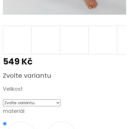
549 Kč
Měrná
Zvolte variantu
cena:
Velikost
materiál