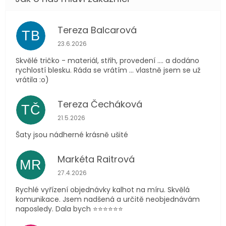
Tereza Balcarová
TB
Hodnocení obchodu je 5 z 5 hvězdiček.
23.6.2026
Skvělé tričko - materiál, střih, provedení .... a dodáno
rychlostí blesku. Ráda se vrátím ... vlastně jsem se už
vrátila :o)
Tereza Čecháková
TČ
Hodnocení obchodu je 5 z 5 hvězdiček.
21.5.2026
Šaty jsou nádherné krásně ušité
Markéta Raitrová
MR
Hodnocení obchodu je 5 z 5 hvězdiček.
27.4.2026
Rychlé vyřízení objednávky kalhot na míru. Skvělá
komunikace. Jsem nadšená a určitě neobjednávám
naposledy. Dala bych ⭐️⭐️⭐️⭐️⭐️⭐️