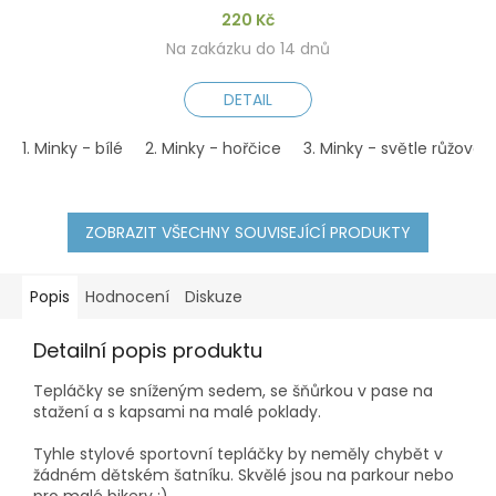
220 Kč
Na zakázku do 14 dnů
DETAIL
1. Minky - bílé
2. Minky - hořčice
3. Minky - světle růžové
ZOBRAZIT VŠECHNY SOUVISEJÍCÍ PRODUKTY
Popis
Hodnocení
Diskuze
Detailní popis produktu
Tepláčky se sníženým sedem, se šňůrkou v pase na
stažení a s kapsami na malé poklady.
Tyhle stylové sportovní tepláčky by neměly chybět v
žádném dětském šatníku. Skvělé jsou na parkour nebo
pro malé bikery :)