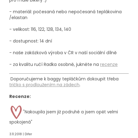
- materiál:
počesaná nebo nepočesaná
teplákovina
/elastan
- velikost:
116, 122, 128, 134, 140
- dostupnost: 14 dní
- naše zakázková výroba
v ČR v naší sociální dílně
- za kvalitu ručí Radka osobně, jukněte na
recenze
Doporučujeme k baggy tepláčkům dokoupit třeba
tričko s prodloužením na zádech
.
Recenze:
"Nakoupila jsem již podruhé a jsem opět velmi
spokojená"
3.11.2018 | Difer