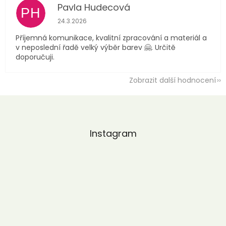
Pavla Hudecová
PH
Hodnocení obchodu je 5 z 5 hvězdiček.
24.3.2026
Příjemná komunikace, kvalitní zpracování a materiál a
v neposlední řadě velký výběr barev 🤗. Určitě
doporučuji.
Zobrazit další hodnocení
Z
á
p
a
Instagram
t
í