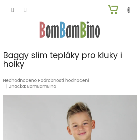
Přejít
NÁKUP
na
obsah
KOŠÍK
Baggy slim tepláky pro kluky i
holky
Průměrné
Neohodnoceno
Podrobnosti hodnocení
hodnocení
Značka:
BomBamBino
produktu
je
0,0
z
5
hvězdiček.