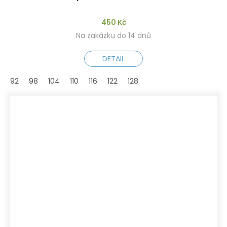
450 Kč
Na zakázku do 14 dnů
DETAIL
92
98
104
110
116
122
128