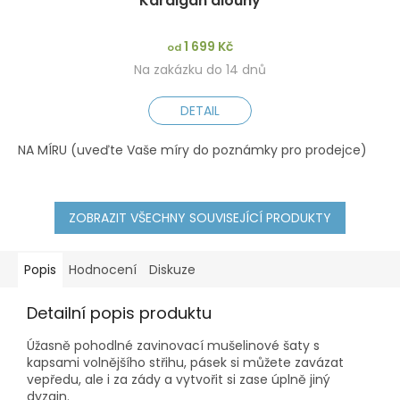
Kardigan dlouhý
1 699 Kč
od
Na zakázku do 14 dnů
DETAIL
NA MÍRU (uveďte Vaše míry do poznámky pro prodejce)
XS
ZOBRAZIT VŠECHNY SOUVISEJÍCÍ PRODUKTY
Popis
Hodnocení
Diskuze
Detailní popis produktu
Úžasně pohodlné zavinovací mušelinové šaty s
kapsami volnějšího střihu, pásek si můžete zavázat
vepředu, ale i za zády a vytvořit si zase úplně jiný
dyzajn.