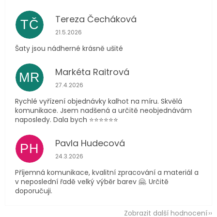
Tereza Čecháková
TČ
Hodnocení obchodu je 5 z 5 hvězdiček.
21.5.2026
Šaty jsou nádherné krásně ušité
Markéta Raitrová
MR
Hodnocení obchodu je 5 z 5 hvězdiček.
27.4.2026
Rychlé vyřízení objednávky kalhot na míru. Skvělá
komunikace. Jsem nadšená a určitě neobjednávám
naposledy. Dala bych ⭐️⭐️⭐️⭐️⭐️⭐️
Pavla Hudecová
PH
Hodnocení obchodu je 5 z 5 hvězdiček.
24.3.2026
Příjemná komunikace, kvalitní zpracování a materiál a
v neposlední řadě velký výběr barev 🤗. Určitě
doporučuji.
Zobrazit další hodnocení