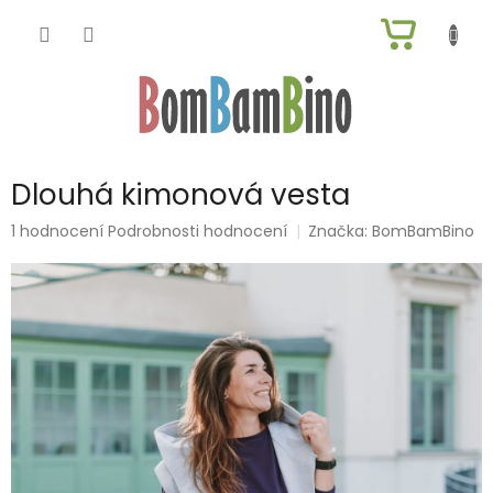
Přejít
NÁKUP
na
obsah
KOŠÍK
Dlouhá kimonová vesta
Průměrné
1 hodnocení
Podrobnosti hodnocení
Značka:
BomBamBino
hodnocení
produktu
je
5,0
z
5
hvězdiček.