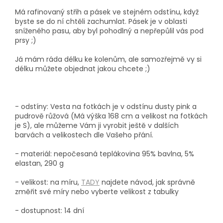
Má rafinovaný střih a pásek ve stejném odstínu, když
byste se do ní chtěli zachumlat. Pásek je v oblasti
sníženého pasu, aby byl pohodlný a nepřepůlil vás pod
prsy ;)
Já mám ráda délku ke kolenům, ale samozřejmě vy si
délku můžete objednat jakou chcete ;)
- odstíny: Vesta na fotkách je v odstínu dusty pink a
pudrově růžová (Má výška 168 cm a velikost na fotkách
je S), ale můžeme Vám ji vyrobit ještě v dalších
barvách a velikostech dle Vašeho přání.
- materiál: nepočesaná teplákovina 95% bavlna, 5%
elastan, 290 g
- velikost: na míru,
TADY
najdete návod, jak správně
změřit své míry nebo vyberte velikost z tabulky
- dostupnost: 14 dní