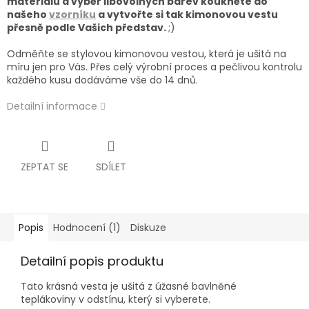
materiálu a výběr libovolných barev koukněte do
našeho
vzorníku
a
vytvořte si tak kimonovou vestu
přesně podle Vašich představ.
;)
Odměňte se stylovou kimonovou vestou, která je ušitá na
míru jen pro Vás. Přes celý výrobní proces a pečlivou kontrolu
každého kusu dodáváme vše do 14 dnů.
Detailní informace
ZEPTAT SE
SDÍLET
Popis
Hodnocení (1)
Diskuze
Detailní popis produktu
Tato krásná vesta je ušitá z úžasné bavlněné
teplákoviny v odstínu, který si vyberete.