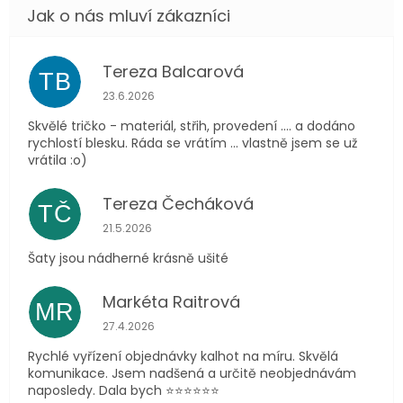
Tereza Balcarová
TB
Hodnocení obchodu je 5 z 5 hvězdiček.
23.6.2026
Skvělé tričko - materiál, střih, provedení .... a dodáno
rychlostí blesku. Ráda se vrátím ... vlastně jsem se už
vrátila :o)
Tereza Čecháková
TČ
Hodnocení obchodu je 5 z 5 hvězdiček.
21.5.2026
Šaty jsou nádherné krásně ušité
Markéta Raitrová
MR
Hodnocení obchodu je 5 z 5 hvězdiček.
27.4.2026
Rychlé vyřízení objednávky kalhot na míru. Skvělá
komunikace. Jsem nadšená a určitě neobjednávám
naposledy. Dala bych ⭐️⭐️⭐️⭐️⭐️⭐️