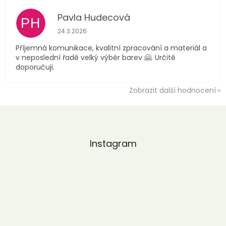
Pavla Hudecová
PH
Hodnocení obchodu je 5 z 5 hvězdiček.
24.3.2026
Příjemná komunikace, kvalitní zpracování a materiál a
v neposlední řadě velký výběr barev 🤗. Určitě
doporučuji.
Zobrazit další hodnocení
Z
á
p
a
Instagram
t
í