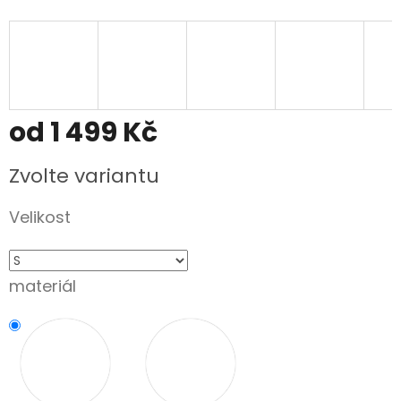
od
1 499 Kč
Měrná
Zvolte variantu
cena:
Velikost
materiál