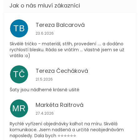
Tereza Balcarová
TB
Hodnocení obchodu je 5 z 5 hvězdiček.
23.6.2026
Skvělé tričko - materiál, střih, provedení .... a dodáno
rychlostí blesku. Ráda se vrátím ... vlastně jsem se už
vrátila :o)
Tereza Čecháková
TČ
Hodnocení obchodu je 5 z 5 hvězdiček.
21.5.2026
Šaty jsou nádherné krásně ušité
Markéta Raitrová
MR
Hodnocení obchodu je 5 z 5 hvězdiček.
27.4.2026
Rychlé vyřízení objednávky kalhot na míru. Skvělá
komunikace. Jsem nadšená a určitě neobjednávám
naposledy. Dala bych ⭐️⭐️⭐️⭐️⭐️⭐️