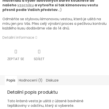
materiálu a výběr libovolných barev koukněte do
našeho
vzorníku
a
vytvořte si tak kimonovou vestu
přesně podle Vašich představ.
;)
Odměňte se stylovou kimonovou vestou, která je ušitá na
míru jen pro Vás. Přes celý výrobní proces a pečlivou kontrolu
každého kusu dodáváme vše do 14 dnů.
Detailní informace
ZEPTAT SE
SDÍLET
Popis
Hodnocení (1)
Diskuze
Detailní popis produktu
Tato krásná vesta je ušitá z úžasné bavlněné
teplákoviny v odstínu, který si vyberete.