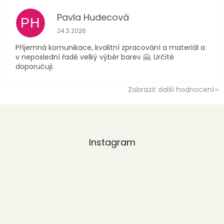
Pavla Hudecová
PH
Hodnocení obchodu je 5 z 5 hvězdiček.
24.3.2026
Příjemná komunikace, kvalitní zpracování a materiál a
v neposlední řadě velký výběr barev 🤗. Určitě
doporučuji.
Zobrazit další hodnocení
Z
á
p
a
Instagram
t
í