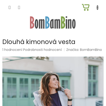
Přejít
NÁKUP
na
obsah
KOŠÍK
Dlouhá kimonová vesta
Průměrné
1 hodnocení
Podrobnosti hodnocení
Značka:
BomBamBino
hodnocení
produktu
je
5,0
z
5
hvězdiček.