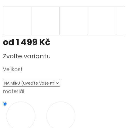
od
1 499 Kč
Měrná
Zvolte variantu
cena:
Velikost
materiál