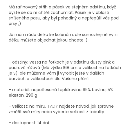
Má rafinovaný střih a pásek ve stejném odstínu, když
byste se do ní chtěli zachumlat. Pásek je v oblasti
sníženého pasu, aby byl pohodlný a nepřepůlil vás pod
prsy ;)
Já mám ráda délku ke kolenům, ale samozřejmě vy si
délku můžete objednat jakou chcete ;)
- odstíny: Vesta na fotkách je v odstínu dusty pink a
pudrově růžová (Má výška 168 cm a velikost na fotkách
je S), ale můžeme Vám ji vyrobit ještě v dalších
barvách a velikostech dle Vašeho přání.
- materiál: nepočesaná teplákovina 95% bavlna, 5%
elastan, 290 g
- velikost: na míru,
TADY
najdete návod, jak správně
změřit své míry nebo vyberte velikost z tabulky
- dostupnost: 14 dní