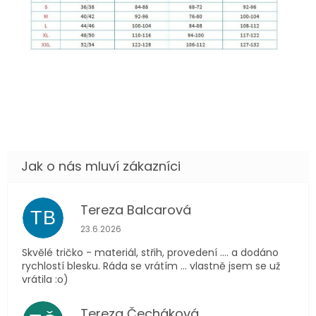
Tereza Balcarová
TB
Hodnocení obchodu je 5 z 5 hvězdiček.
23.6.2026
Skvělé tričko - materiál, střih, provedení .... a dodáno
rychlostí blesku. Ráda se vrátím ... vlastně jsem se už
vrátila :o)
Tereza Čecháková