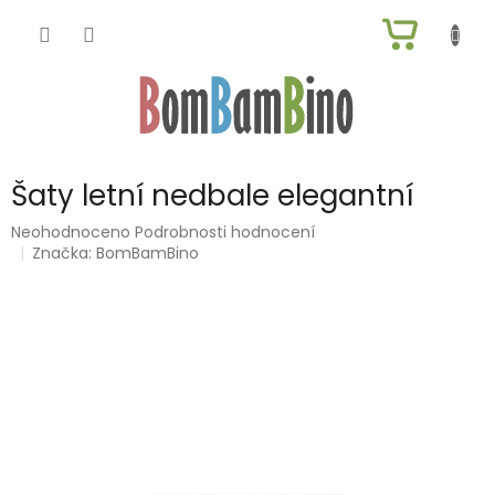
Přejít
NÁKUP
na
obsah
KOŠÍK
Šaty letní nedbale elegantní
Průměrné
Neohodnoceno
Podrobnosti hodnocení
hodnocení
Značka:
BomBamBino
produktu
je
0,0
z
5
hvězdiček.