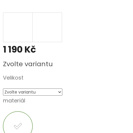
1 190 Kč
Měrná
Zvolte variantu
cena:
Velikost
materiál