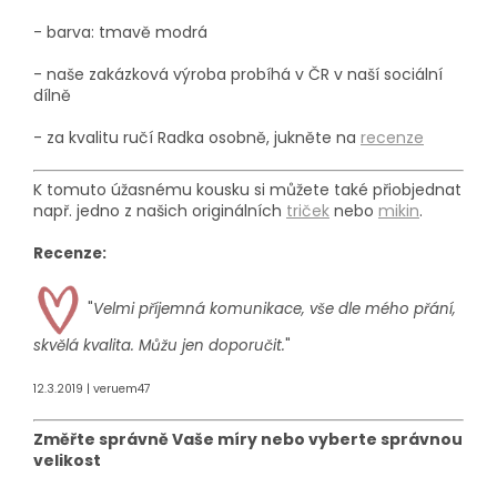
- barva: tmavě modrá
- naše zakázková výroba probíhá
v ČR v naší sociální
dílně
- za kvalitu ručí Radka osobně, jukněte na
recenze
K tomuto úžasnému kousku si můžete také přiobjednat
např. jedno z našich originálních
triček
nebo
mikin
.
Recenze:
"
Velmi příjemná komunikace, vše dle mého přání,
skvělá kvalita. Můžu jen doporučit.
"
12.3.2019 | veruem47
Změřte správně Vaše míry nebo vyberte správnou
velikost