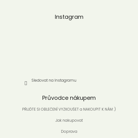
á
p
a
Instagram
t
í
Sledovat na Instagramu
Průvodce nákupem
PŘIJĎTE SI OBLEČENÍ VYZKOUŠET a NAKOUPIT K NÁM :)
Jak nakupovat
Doprava