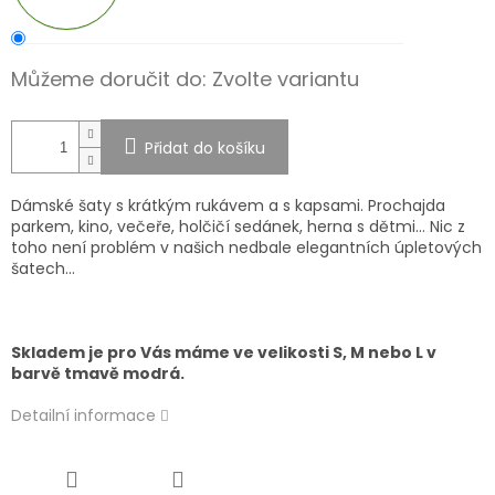
Můžeme doručit do:
Zvolte variantu
Přidat do košíku
Dámské šaty s krátkým rukávem a s kapsami.
Prochajda
parkem, kino, večeře, holčičí sedánek, herna s dětmi... Nic z
toho není problém v našich nedbale elegantních úpletových
šatech...
Skladem je pro Vás máme ve velikosti S, M nebo L v
barvě tmavě modrá.
Detailní informace