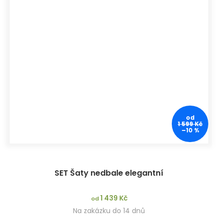
od
1 599 Kč
–10 %
SET Šaty nedbale elegantní
1 439 Kč
od
Na zakázku do 14 dnů