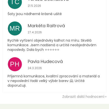
TČ
Hodnocení obchodu je 5 z 5 hvězdiček.
21.5.2026
Šaty jsou nádherné krásně ušité
Markéta Raitrová
MR
Hodnocení obchodu je 5 z 5 hvězdiček.
27.4.2026
Rychlé vyřízení objednávky kalhot na míru. Skvělá
komunikace. Jsem nadšená a určitě neobjednávám
naposledy. Dala bych ⭐️⭐️⭐️⭐️⭐️⭐️
Pavla Hudecová
PH
Hodnocení obchodu je 5 z 5 hvězdiček.
24.3.2026
Příjemná komunikace, kvalitní zpracování a materiál a
v neposlední řadě velký výběr barev 🤗. Určitě
doporučuji.
Zobrazit další hodnocení
Z