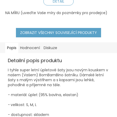
DETAIL
NA MÍRU (uveďte Vaše míry do poznámky pro prodejce)
XS
ZOBRAZIT VŠECHNY SOUVISEJÍCÍ PRODUKTY
Popis
Hodnocení
Diskuze
Detailní popis produktu
I tyhle super letní úpletové šaty jsou novým kouskem v
našem (Vašem) BomBamBino šatníku.
Dámské letní
šaty s malým výstřihem a s kapsami jsou lehké,
pohodlné a příjemné na těle.
- materiál: úplet (95% bavlna, elastan)
-
velikost: S, M, L
- dostupnost: skladem