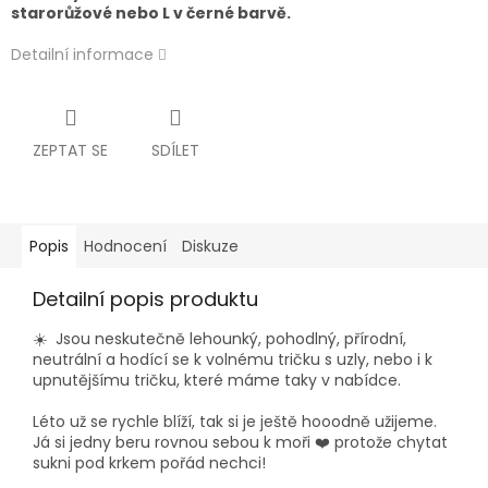
starorůžové nebo L v černé barvě.
Detailní informace
ZEPTAT SE
SDÍLET
Popis
Hodnocení
Diskuze
Detailní popis produktu
☀️ Jsou neskutečně lehounký, pohodlný, přírodní,
neutrální a hodící se k volnému tričku s uzly, nebo i k
upnutějšímu tričku, které máme taky v nabídce.
Léto už se rychle blíží, tak si je ještě hooodně užijeme.
Já si jedny beru rovnou sebou k moři ❤️ protože chytat
sukni pod krkem pořád nechci!