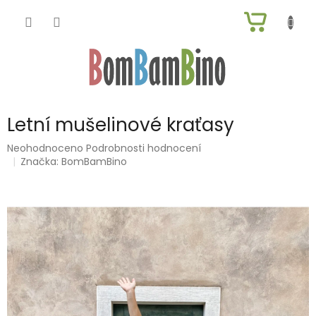
Přejít
NÁKUP
na
obsah
KOŠÍK
Letní mušelinové kraťasy
Průměrné
Neohodnoceno
Podrobnosti hodnocení
hodnocení
Značka:
BomBamBino
produktu
je
0,0
z
5
hvězdiček.