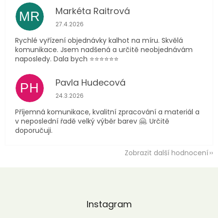
Markéta Raitrová
MR
Hodnocení obchodu je 5 z 5 hvězdiček.
27.4.2026
Rychlé vyřízení objednávky kalhot na míru. Skvělá
komunikace. Jsem nadšená a určitě neobjednávám
naposledy. Dala bych ⭐️⭐️⭐️⭐️⭐️⭐️
Pavla Hudecová
PH
Hodnocení obchodu je 5 z 5 hvězdiček.
24.3.2026
Příjemná komunikace, kvalitní zpracování a materiál a
v neposlední řadě velký výběr barev 🤗. Určitě
doporučuji.
Zobrazit další hodnocení
Z
á
p
a
Instagram
t