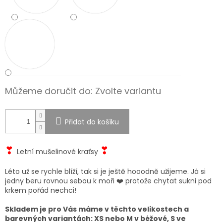
Můžeme doručit do:
Zvolte variantu
Přidat do košíku
❣
❣
Letní mušelinové kraťsy
Léto už se rychle blíží, tak si je ještě hooodně užijeme. Já si
jedny beru rovnou sebou k moři ❤️ protože chytat sukni pod
krkem pořád nechci!
Skladem je pro Vás máme v těchto velikostech a
barevných variantách: XS nebo M v béžové, S ve