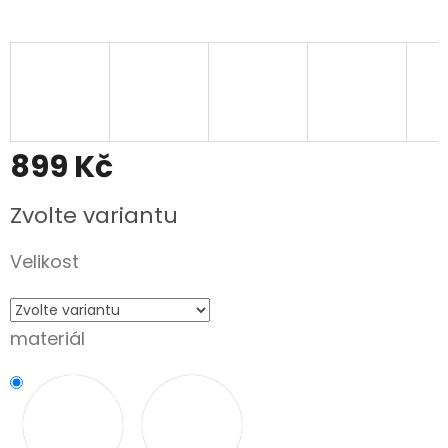
899 Kč
Měrná
Zvolte variantu
cena:
Velikost
materiál