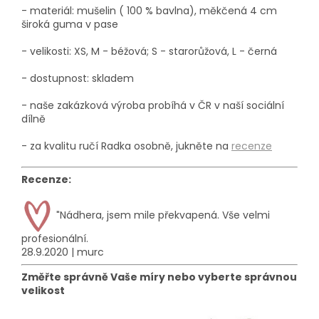
- materiál: mušelin ( 100 % bavlna), měkčená 4 cm
široká guma v pase
- velikosti: XS, M - béžová; S - starorůžová, L - černá
- dostupnost: skladem
- naše zakázková výroba probíhá
v ČR v naší sociální
dílně
- za kvalitu ručí Radka osobně, jukněte na
recenze
Recenze:
"
Nádhera, jsem mile překvapená. Vše velmi
profesionální.
28.9.2020 | murc
Změřte správně Vaše míry nebo vyberte správnou
velikost