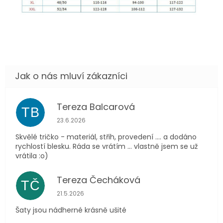
Tereza Balcarová
TB
Hodnocení obchodu je 5 z 5 hvězdiček.
23.6.2026
Skvělé tričko - materiál, střih, provedení .... a dodáno
rychlostí blesku. Ráda se vrátím ... vlastně jsem se už
vrátila :o)
Tereza Čecháková
TČ
Hodnocení obchodu je 5 z 5 hvězdiček.
21.5.2026
Šaty jsou nádherné krásně ušité