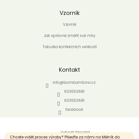
Vzorník
Vzorník
Jak správně změřit své míry
Tabulka konfekčních velikostí
Kontakt
info
@
bombambino.cz
603553681
603553681
facebook
Vytvořil Shoptet
Chcete vidět proces výroby? Přijeďte za námi na Mělník do