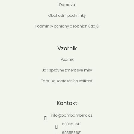
Doprava
Obchodní podmínky
Podmínky ochrany osobních údajů
Vzorník
Vzorník
Jak správně změřit své míry
Tabulka konfekčních velikostí
Kontakt
info
@
bombambino.cz
603553681
603553681