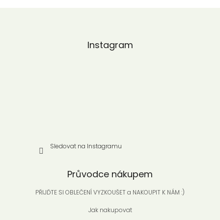
Z
á
p
a
Instagram
t
í
Sledovat na Instagramu
Průvodce nákupem
PŘIJĎTE SI OBLEČENÍ VYZKOUŠET a NAKOUPIT K NÁM :)
Jak nakupovat