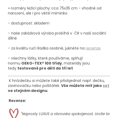
-
rozměry ležící plochy:
cca 75x35 cm - vhodné od
narození, ale i pro větší miminko
- dostupnost: skladem
-
naše zakázková výroba probíhá v
ČR v naší sociální
dílně
- za kvalitu ručí Radka osobně, jukněte na
recenze
- všechny látky, které používáme, splňují
normu
OEKO-TEX® 100 třídy
, materiály jsou
tedy
testované pro děti do tří let
K hnízdečku
si m
ů
ž
ete tak
é
p
ř
iobjednat např.
dečku,
zavinovačku nebo polštářek.
Vše můžete mít jako
set
ve stejném designu
.
Recenze:
"Naprosty LUXUS a obrovska spokojenost. Urcite ta