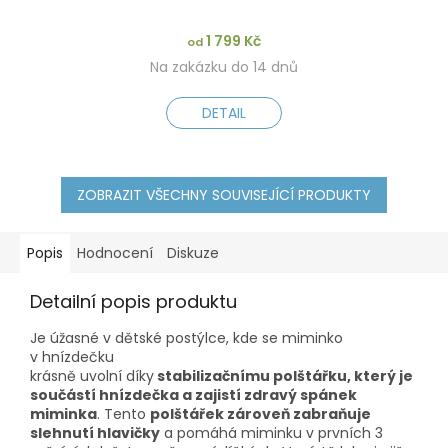
1 799 Kč
od
Na zakázku do 14 dnů
DETAIL
ZOBRAZIT VŠECHNY SOUVISEJÍCÍ PRODUKTY
Popis
Hodnocení
Diskuze
Detailní popis produktu
Je úžasné v d
ě
tsk
é
postýlce, kde se miminko
v hnízde
č
ku
kr
á
sn
ě
uvoln
í
díky
stabilizačnímu
polštářku, který je
součástí hnízdeč
ka a zajistí zdravý spánek
miminka
. Tento
polštá
řek zároveň zabraňuje
slehnutí hlavič
ky
a pomáhá miminku v prvních 3