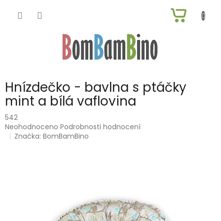
Přejít
NÁKUP
na
obsah
KOŠÍK
Hnízdečko - bavlna s ptáčky
mint a bílá vaflovina
542
Průměrné
Neohodnoceno
Podrobnosti hodnocení
hodnocení
Značka:
BomBamBino
produktu
je
0,0
z
5
hvězdiček.