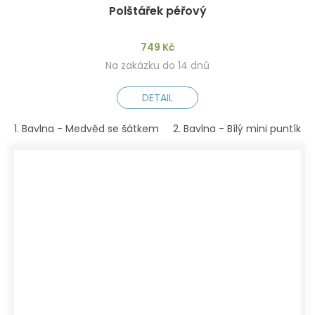
Polštářek péřový
749 Kč
Na zakázku do 14 dnů
DETAIL
1. Bavlna - Medvěd se šátkem
2. Bavlna - Bílý mini puntík n