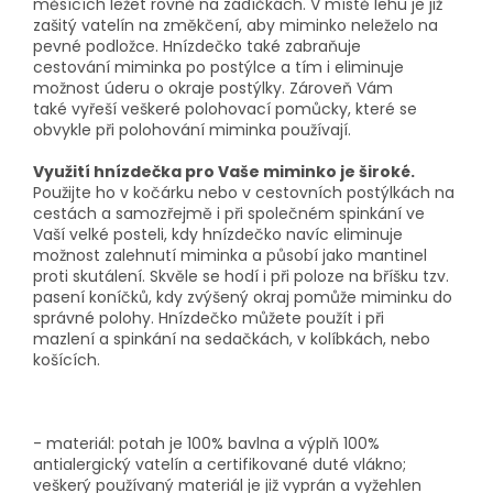
měsících ležet rovně na zádíčkách. V místě lehu je již
zašitý vatelín na změkčení, aby miminko neleželo na
pevné podložce.
Hnízde
č
ko také zabra
ň
uje
cestov
á
n
í
miminka po post
ý
lce a t
í
m i eliminuje
mo
ž
nost
ú
deru o okraje post
ý
lky. Zárove
ň
V
á
m
tak
é
vy
ř
e
ší
ve
š
ker
é
polohovac
í
pom
ů
cky, kter
é
se
obvykle p
ř
i polohování miminka pou
ž
í
vaj
í
.
Využití hnízdečka pro Vaše miminko je široké.
Použijte ho v kočárku nebo v cestovních postýlkách na
cestách a samoz
ř
ejm
ě
i p
ř
i spole
č
n
é
m spink
á
n
í
ve
Va
ší
velk
é
posteli, kdy hn
í
zde
č
ko navíc eliminuje
mo
ž
nost zalehnut
í
miminka a působí jako mantinel
proti skutálení.
Skvěle se hodí i p
ř
i poloze na bříšku tzv.
pasen
í
kon
í
č
k
ů
, kdy zv
ýš
en
ý
okraj pom
ů
ž
e miminku do
spr
á
vn
é
polohy. Hnízdečko můžete použít i při
mazlení a spinkání na sedačkách, v kolíbkách, nebo
košících.
- materiál: p
otah je 100% bavlna a v
ýplň 100%
antialergický vatelín a certifikované duté vlákno;
veškerý používaný materiál je již vyprán a vyžehlen