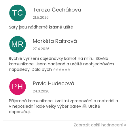
Tereza Čecháková
TČ
Hodnocení obchodu je 5 z 5 hvězdiček.
21.5.2026
Šaty jsou nádherné krásně ušité
Markéta Raitrová
MR
Hodnocení obchodu je 5 z 5 hvězdiček.
27.4.2026
Rychlé vyřízení objednávky kalhot na míru. Skvělá
komunikace. Jsem nadšená a určitě neobjednávám
naposledy. Dala bych ⭐️⭐️⭐️⭐️⭐️⭐️
Pavla Hudecová
PH
Hodnocení obchodu je 5 z 5 hvězdiček.
24.3.2026
Příjemná komunikace, kvalitní zpracování a materiál a
v neposlední řadě velký výběr barev 🤗. Určitě
doporučuji.
Zobrazit další hodnocení