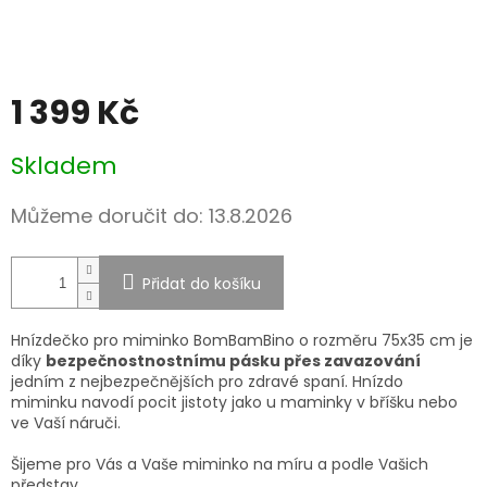
1 399 Kč
Měrná
Skladem
cena:
Můžeme doručit do:
13.8.2026
Přidat do košíku
Hnízde
č
ko pro miminko BomBamBino o rozměru 75x35 cm
je
díky
bezpečnostnostnímu pásku přes zavazování
jedním z nejbezpečnějších pro zdravé spaní. Hnízdo
miminku navodí pocit jistoty jako u maminky v bříšku nebo
ve Vaší náruči.
Šijeme pro Vás a Vaše miminko na míru a podle Vašich
představ.