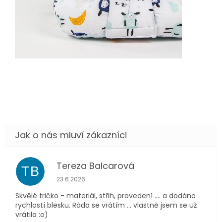
Tereza Balcarová
TB
Hodnocení obchodu je 5 z 5 hvězdiček.
23.6.2026
Skvělé tričko - materiál, střih, provedení .... a dodáno
rychlostí blesku. Ráda se vrátím ... vlastně jsem se už
vrátila :o)