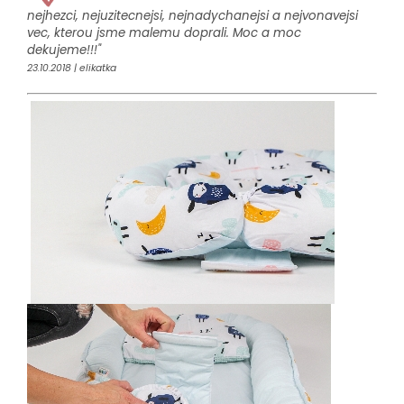
nejhezci, nejuzitecnejsi, nejnadychanejsi a nejvonavejsi
vec, kterou jsme malemu doprali. Moc a moc
dekujeme!!!"
23.10.2018 | elikatka