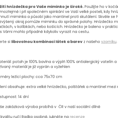
žití hnízdečka pro Vaše miminko je široké.
Použijte ho v koč
amoz
ř
ejm
ě
i p
ř
i spole
č
n
é
m spink
á
n
í
ve Va
ší
velk
é
posteli, kdy hn
í
ehnut
í
miminka a působí jako mantinel proti skutálení.
Skvěle se h
zv
ýš
en
ý
okraj pom
ů
ž
e miminku do spr
á
vn
é
polohy. Hnízdečko mů
čkách, v kolíbkách, nebo košících. Hnízdečko je baleno v praktic
s Vámi mohlo případně kdykoliv vyrazit na cestu.
rte si
libovolnou kombinaci látek a barev
z našeho
vzorníku
.
teriál: p
otah je 100% bavlna a v
ýplň 100% antialergický vatelín a
ž
í
van
ý
materiál je již vyprán a vyžehlen
změry ležící plochy:
cca 75x70 cm
lení obsahuje: extra velké hnízdečko, polštářek a mantinel mez
stupnost: 14 dní
še zakázková výroba probíhá v
ČR v naší sociální dílně
 kvalitu ručí Radka osobně, jukněte na
recenze