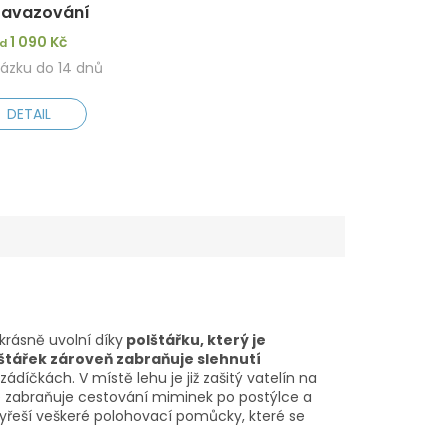
zavazování
1 090 Kč
d
ázku do 14 dnů
DETAIL
3. Beránek - šedý
kr
á
sn
ě
uvoln
í
díky
polštářku, který je
štá
řek zároveň zabraňuje slehnutí
íčkách. V místě lehu je již zašitý vatelín na
é zabra
ň
uje cestov
á
n
í
miminek po post
ý
lce a
y
ř
e
ší
ve
š
ker
é
polohovac
í
pom
ů
cky, kter
é
se