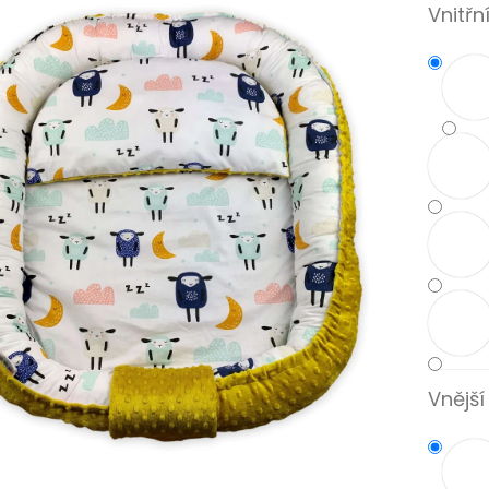
ček.
Vnitřn
Vnější