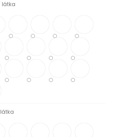
í látka
 látka