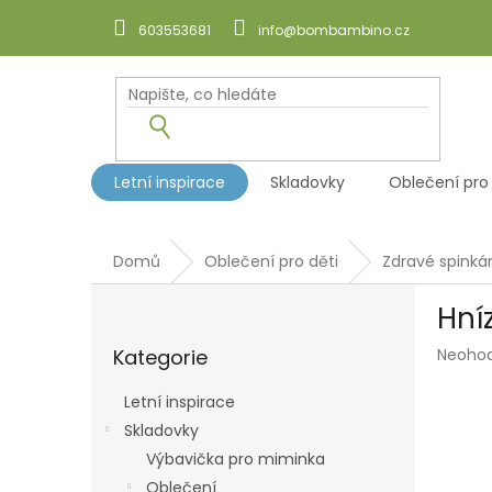
Přejít
na
603553681
info@bombambino.cz
obsah
Letní inspirace
Skladovky
Oblečení pro
Domů
Oblečení pro děti
Zdravé spinká
P
Hní
o
Přeskočit
s
Průmě
Kategorie
Neoho
kategorie
t
hodnoc
r
produk
Letní inspirace
a
je
Skladovky
n
0,0
z
Výbavička pro miminka
n
5
í
Oblečení