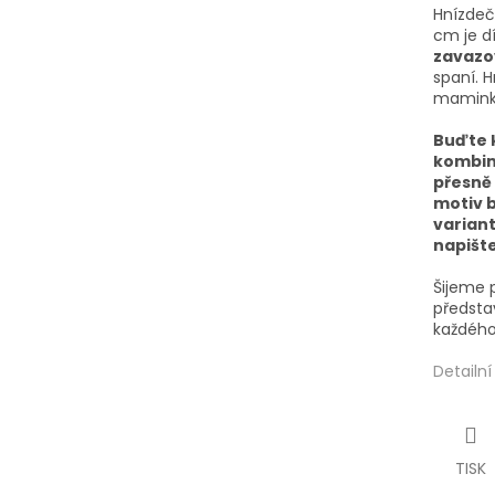
Hnízde
č
cm
je d
zavazo
spaní. 
maminky
Buďte k
kombina
přesně 
motiv b
variant
napišt
Šijeme 
představ
každého
Detailn
TISK