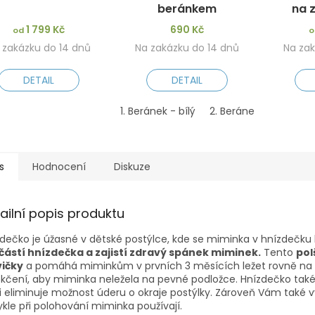
beránkem
na 
1 799 Kč
690 Kč
od
o
 zakázku do 14 dnů
Na zakázku do 14 dnů
Na zak
DETAIL
DETAIL
1. Beránek - bílý
2. Beránek - růžový
s
Hodnocení
Diskuze
ailní popis produktu
dečko je úžasné v d
ě
tsk
é
postýlce, kde se miminka v hnízde
č
ku 
částí hnízdeč
ka a zajistí zdravý spánek miminek.
Tento
pol
ič
ky
a pomáhá miminkům v prvních 3 měsících ležet rovně na zád
kčení, aby miminka neležela na pevné podložce.
Hnízde
č
ko tak
i eliminuje mo
ž
nost
ú
deru o okraje post
ý
lky. Zárove
ň
V
á
m tak
é
v
kle p
ř
i polohování miminka pou
ž
í
vaj
í
.