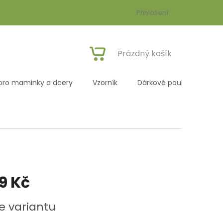
Přihlášení
NÁKUPNÍ
Prázdný košík
KOŠÍK
pro maminky a dcery
Vzorník
Dárkové poukazy
R
99 Kč
e variantu