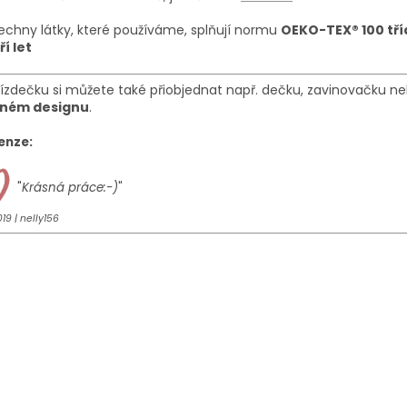
echny látky, které používáme, splňují normu
OEKO-TEX® 100 tří
ří let
nízdečku
si m
ů
ž
ete tak
é
p
ř
iobjednat např.
dečku, zavinovačku ne
jném designu
.
enze:
"
Krásná práce:-)
"
019 | nelly156