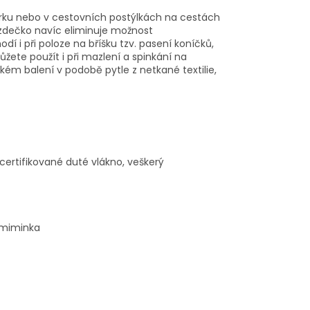
árku nebo v cestovních postýlkách na cestách
zde
č
ko navíc eliminuje mo
ž
nost
odí i p
ř
i poloze na bříšku tzv. pasen
í
kon
í
č
k
ů
,
žete použít i při mazlení a spinkání na
kém balení v podobě pytle z netkané textilie,
 certifikované duté vlákno, v
eškerý
i miminka