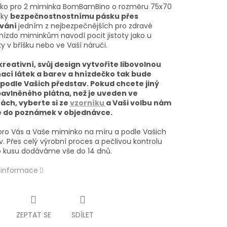
ko pro 2 miminka BomBamBino o rozměru 75x70
íky
bezpečnostnostnímu pásku přes
vání
jedním z nejbezpečnějších pro zdravé
Hnízdo miminkům navodí pocit jistoty jako u
 v bříšku nebo ve Vaší náruči.
reativní, svůj design vytvoříte libovolnou
cí látek a barev a hnízdečko tak bude
podle Vašich představ. Pokud chcete jiný
avlněného plátna, než je uveden ve
ách, vyberte si ze
vzorníku
a Vaši volbu nám
e do poznámek v objednávce.
pro Vás a Vaše miminko na míru a podle Vašich
. Přes celý výrobní proces a pečlivou kontrolu
 kusu dodáváme vše do 14 dnů.
í informace
ZEPTAT SE
SDÍLET