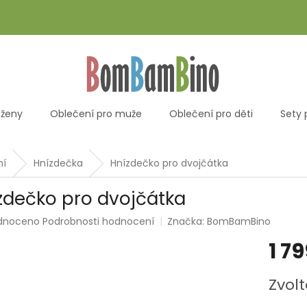
 ženy
Oblečení pro muže
Oblečení pro děti
Sety 
ní
Hnízdečka
Hnízdečko pro dvojčátka
zdečko pro dvojčátka
rné
dnoceno
Podrobnosti hodnocení
Značka:
BomBamBino
ení
1 7
tu
Měrná
Zvolt
cena: