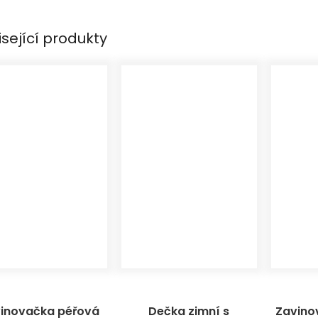
isející produkty
inovačka péřová
Dečka zimní s
Zavino