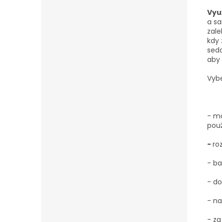
Vyu
a s
zal
kdy 
seda
aby 
Vybe
- ma
pou
-
ro
- ba
- do
-
na
- za