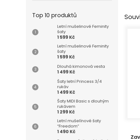
Top 10 produktů
Souv
Letní mušelinové Feminity
šaty
1 599 Kč
Letní mušelinové Feminity
šaty
1 599 Kč
Dlouhá kimonová vesta
1 499 Kč
Šaty letní Princess 3/4
rukáv
1 499 Kč
Šaty MIDI Basic s dlouhým
rukávem
1 299 Kč
Letní mušelínové šaty
“Freedom”
1 490 Kč
Zav