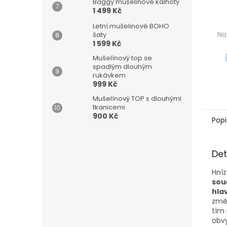
Baggy mušelinové kalhoty
1 499 Kč
Letní mušelinové BOHO
Na
šaty
1 599 Kč
Mušelínový top se
spadlým dlouhým
rukávkem
999 Kč
Mušelínový TOP s dlouhými
tkanicemi
900 Kč
Popi
Det
Hníz
sou
hlav
změ
t
í
m 
obvy