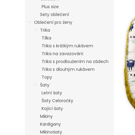
hvězdi
p
Plus size
a
Sety oblečení
n
Oblečení pro ženy
e
Trika
l
Tílka
Trika s krátkým rukávem
Trika na zavazování
Trika s prodloužením na zádech
Trika s dlouhým rukávem
Topy
Šaty
Letní šaty
Šaty Celoročky
Kojící šaty
Mikiny
Kardigany
Mikinošaty